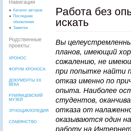
Навигация
Работа без оп
Каталог авторов
Последние
искать
обновления
Заметки
Родственные
Вы целеустремленный
проекты:
планов, имеющий хор
ХРОНОС
сожалению, не имею
ФОРУМ ХРОНОСА
при попытке найти 
отказ именно по пр
ДОКУМЕНТЫ XX
ВЕКА
опыта. Наиболее ост
РУМЯНЦЕВСКИЙ
студентов, оканчива
МУЗЕЙ
отказа от налаженн
ЭТНОЦИКЛОПЕДИЯ
оказываются один на
СЛАВЯНСТВО
работу на Интернет-