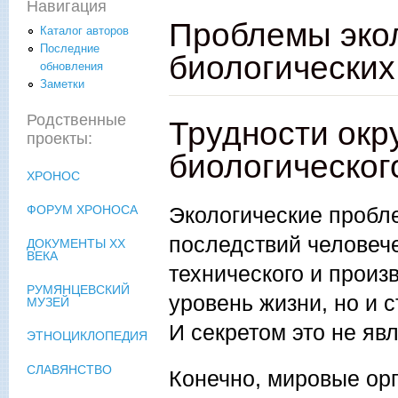
Навигация
Проблемы экол
Каталог авторов
Последние
биологических
обновления
Заметки
Родственные
Трудности ок
проекты:
биологическог
ХРОНОС
Экологические пробл
ФОРУМ ХРОНОСА
последствий человече
ДОКУМЕНТЫ XX
ВЕКА
технического и произ
РУМЯНЦЕВСКИЙ
уровень жизни, но и 
МУЗЕЙ
И секретом это не явл
ЭТНОЦИКЛОПЕДИЯ
СЛАВЯНСТВО
Конечно, мировые ор