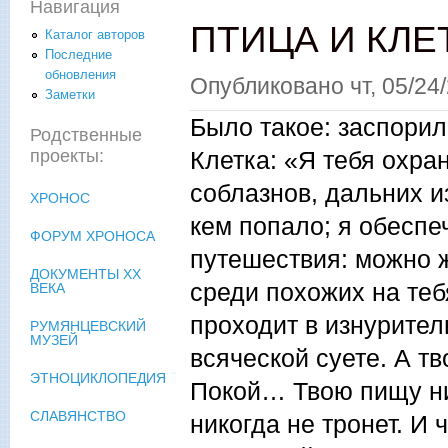
Навигация
ПТИЦА И КЛЕ
Каталог авторов
Последние
обновления
Опубликовано
чт, 05/24
Заметки
Было такое: заспорил
Родственные
проекты:
Клетка: «Я тебя охра
соблазнов, дальних и
ХРОНОС
кем попало; я обеспе
ФОРУМ ХРОНОСА
путешествия: можно ж
ДОКУМЕНТЫ XX
среди похожих на теб
ВЕКА
проходит в изнурител
РУМЯНЦЕВСКИЙ
МУЗЕЙ
всяческой суете. А т
ЭТНОЦИКЛОПЕДИЯ
Покой… Твою пищу ник
СЛАВЯНСТВО
никогда не тронет. И 