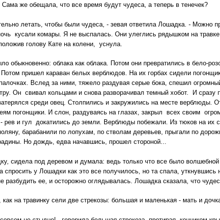
? Сама же обещала, что все время будут чудеса, а теперь в тенечек?
тельно летать, чтобы были чудеса, - зевая ответила Лошадка. - Можно п
ночь кусали комары. Я не выспалась. Они улеглись рядышком на травке
положив голову Кате на колени, уснула.
 обыкновенно: облака как облака. Потом они превратились в бело-розо
 Потом пришел караван белых верблюдов. На их горбах сидели погонщик
палочках. Вслед за ними, тяжело раздувая серые бока, спешил огромный
тру. Он свивал кольцами и снова разворачивал темный хобот. И сразу 
затерялся среди овец. Столпились и закружились на месте верблюды. О
еям погонщики. И слон, раздуваясь на глазах, закрыл всех своим огро
 - рев и гул докатились до земли. Верблюды побежали. Из тюков на их
оляну, барабанили по лопухам, по стволам деревьев, прыгали по дорож
радины. Но дождь, едва начавшись, прошел стороной...
ку, сидела под деревом и думала: ведь только что все было волшебной
ла спросить у Лошадки как это все получилось, но та спала, уткнувшись
е разбудить ее, и осторожно оглядывалась. Лошадка сказала, что чудеса
, как на травинку сели две стрекозы: большая и маленькая - мать и дочк
всем не стыдно! - говорила большая стрекоза, протирая кончиком крыл