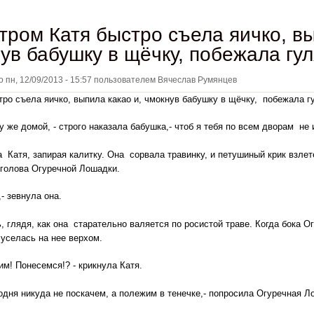
Утром Катя быстро съела яичко, в
ув бабушку в щёчку, побежала гуля
но
пн, 12/09/2013 - 15:57
пользователем
Вячеслав Румянцев
о съела яичко, выпила какао и, чмокнув бабушку в щёчку, побежала г
зу же домой, - строго наказала бабушка,- чтоб я тебя по всем дворам не 
ла Катя, запирая калитку. Она сорвала травинку, и петушиный крик взле
 голова Огуречной Лошадки.
- зевнула она.
 глядя, как она старательно валяется по росистой траве. Когда бока 
уселась на нее верхом.
им! Понесемся!? - крикнула Катя.
одня никуда не поскачем, а полежим в тенечке,- попросила Огуречная Ло