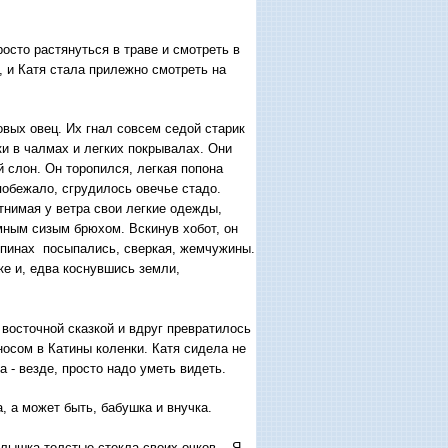
росто растянуться в траве и смотреть в
, и Катя стала прилежно смотреть на
вых овец. Их гнал совсем седой старик
и в чалмах и легких покрывалах. Они
 слон. Он торопился, легкая попона
побежало, сгрудилось овечье стадо.
тнимая у ветра свои легкие одежды,
мным сизым брюхом. Вскинув хобот, он
 спинах посыпались, сверкая, жемчужины.
ке и, едва коснувшись земли,
 восточной сказкой и вдруг превратилось
 носом в Катины коленки. Катя сидела не
 - везде, просто надо уметь видеть.
а, а может быть, бабушка и внучка.
ышка толстые стекла своих очков. - Я,