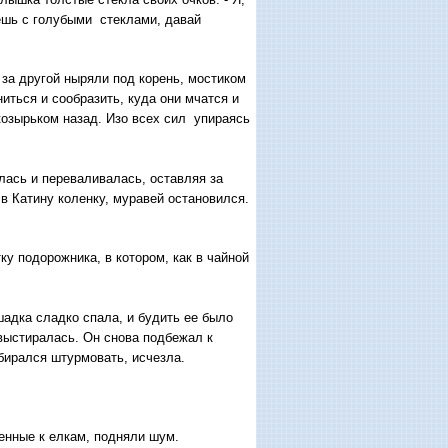
чешь с голубыми стеклами, давай
 другой ныряли под корень, мостиком
иться и сообразить, куда они мчатся и
козырьком назад. Изо всех сил упираясь
лась и переваливалась, оставляя за
в Катину коленку, муравей остановился.
ку подорожника, в котором, как в чайной
шадка сладко спала, и будить ее было
выстиралась. Он снова подбежал к
обирался штурмовать, исчезла.
енные к елкам, подняли шум.