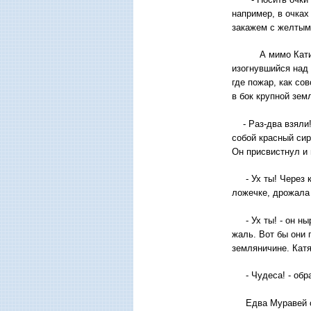
например, в очках
закажем с желтыми
А мимо Катиной н
изогнувшийся над 
где пожар, как со
в бок крупной зем
- Раз-два взяли! 
собой красный сир
Он присвистнул и 
- Ух ты! Через ка
ложечке, дрожала
- Ух ты! - он ныр
жаль. Вот бы они
земляничине. Катя
- Чудеса! - обра
Едва Муравей скр