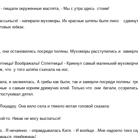
 - пищали окруженные маслята, - Мы с утра здесь стоим!
 рассыпься! - напирали мухоморы. Их красные шляпы были лихо сдвинут
товых юбках.
ни остановились посреди поляны. Мухоморы расступились и замер
етницы! Воображалы! Сплетницы! - Крикнул самый маленький мухоморчи
к, что у того шляпа съехала на нос.
а, и засмеялась. А грибы как были, так и замерли посреди поляны: тр
нные к самым корням дремучих елей. Только что они бегали, ссорились
око постукивал дятел.
шадку. Она вяло села и тяжело мотая головой сказала:
й-то. Никак не могу выспаться!
...Я нечаянно. - оправдывалась Катя. - И вообще...Мне надоело тихо сиде
пишься -прибежишь!