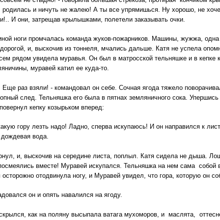
 родилась и ничуть не жалею! А ты все упрямишься. Ну хорошо, не хо
!.. И они, затрещав крылышками, полетели заказывать очки.
оги промчалась команда жуков-пожарников. Машины, жужжа, одна за
дорогой, и, выскочив из тоннеля, мчались дальше. Катя не успела опомн
всем рядом увидела муравья. Он был в матросской тельняшке и в кепке 
ляничины, муравей катил ее куда-то.
Еще раз взяли! - командовал он себе. Сочная ягода тяжело поворачива
опный след. Тельняшка его была в пятнах земляничного сока. Упершись 
повернул кепку козырьком вперед:
кую гору лезть надо! Ладно, сперва искупаюсь! И он направился к лист
 дождевая вода.
нул, и, выскочив на середине листа, поплыл. Катя сидела не дыша. Ло
 посмеялись вместе! Муравей искупался. Тельняшка на нем сама собой 
 осторожно отодвинула ногу, и Муравей увидел, что гора, которую он с
довался он и опять навалился на ягоду.
ылся, как на поляну высыпала ватага мухоморов, и маслята, оттесн