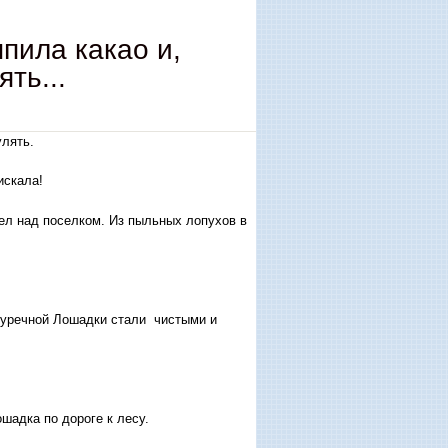
ыпила какао и,
ть...
улять.
искала!
тел над поселком. Из пыльных лопухов в
Огуречной Лошадки стали чистыми и
шадка по дороге к лесу.