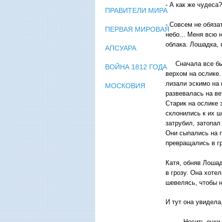
- А как же чудеса
ПРАВИТЕЛИ МИРА
- Совсем не обяза
ПЕРВАЯ МИРОВАЯ
небо... Меня всю 
облака. Лошадка, 
АПСУАРА
Сначала все было
ВОЙНА 1812 ГОДА
верхом на ослике.
лизали эскимо на 
МОСКОВИЯ
развевалась на ве
Старик на ослике 
склонились к их ш
затрубил, затопал
Они сыпались на п
превращались в г
Катя, обняв Лошад
в грозу. Она хоте
шевелясь, чтобы н
И тут она увидела
- Носить очки со