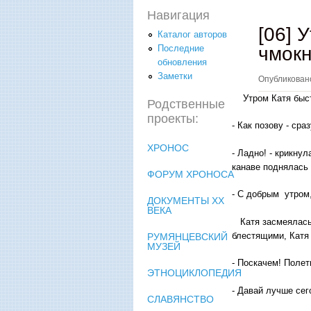
Навигация
[06] 
Каталог авторов
чмокн
Последние
обновления
Заметки
Опубликова
Утром Катя быстр
Родственные
проекты:
- Как позову - сра
ХРОНОС
- Ладно! - крикну
канаве поднялась
ФОРУМ ХРОНОСА
- С добрым утром,
ДОКУМЕНТЫ XX
ВЕКА
Катя засмеялась,
блестящими, Катя 
РУМЯНЦЕВСКИЙ
МУЗЕЙ
- Поскачем! Полет
ЭТНОЦИКЛОПЕДИЯ
- Давай лучше сег
СЛАВЯНСТВО