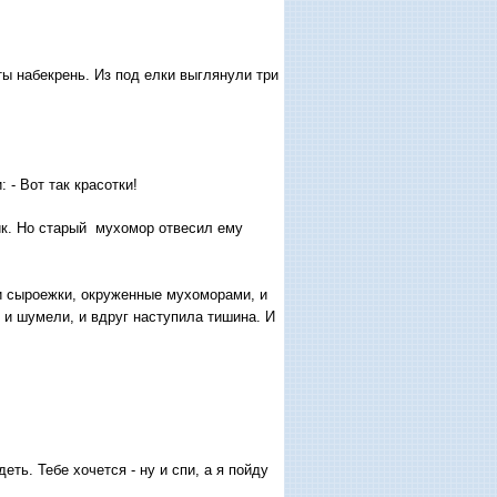
ы набекрень. Из под елки выглянули три
ли: - Вот так красотки!
к. Но старый мухомор отвесил ему
и сыроежки, окруженные мухоморами, и
 и шумели, и вдруг наступила тишина. И
ть. Тебе хочется - ну и спи, а я пойду