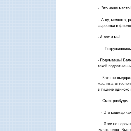
- Это наше место!
- А ну, мелкота,
сыроежки в фиоле
- А вот и мы!
Покружившись, о
- Подумаешь! Бал
такой подзатыльни
Катя не выдержал
маслята, оттесне
в тишине один
Смех разбудил Ло
- Это кошмар како
- Я же не нарочно
гулять одна. Выс