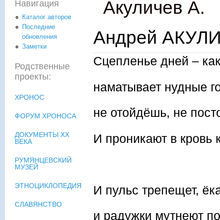
Акуличев А.
Навигация
Каталог авторов
Последние
Андрей АКУЛИ
обновления
Заметки
Сцепленье дней – как
Родственные
проекты:
наматывает нудные го
ХРОНОС
не отойдёшь, не пос
ФОРУМ ХРОНОСА
ДОКУМЕНТЫ XX
И проникают в кровь 
ВЕКА
РУМЯНЦЕВСКИЙ
МУЗЕЙ
ЭТНОЦИКЛОПЕДИЯ
И пульс трепещет, ёк
СЛАВЯНСТВО
и радужки мутнеют по