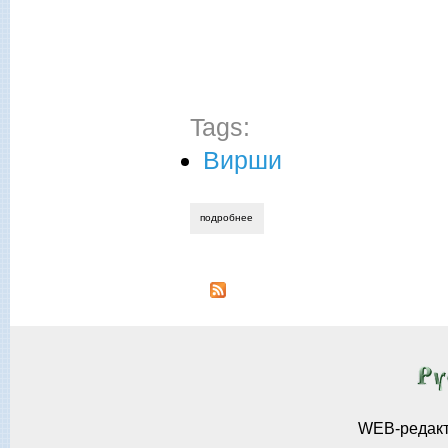
Tags:
Вирши
подробнее
о андрей акуличев. сцепленье дней
WEB-редак