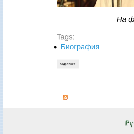
На ф
Tags:
Биография
подробнее
о михаил рудковский. брат
Страницы