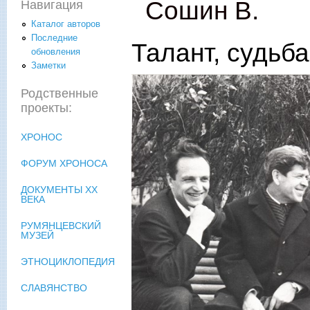
Сошин В.
Навигация
Каталог авторов
Последние
Талант, судьба
обновления
Заметки
Родственные
проекты:
ХРОНОС
ФОРУМ ХРОНОСА
ДОКУМЕНТЫ XX
ВЕКА
РУМЯНЦЕВСКИЙ
МУЗЕЙ
ЭТНОЦИКЛОПЕДИЯ
СЛАВЯНСТВО