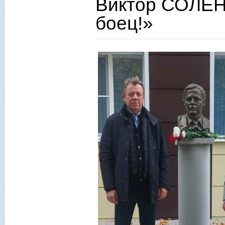
Виктор СОЛЁНО
боец!»