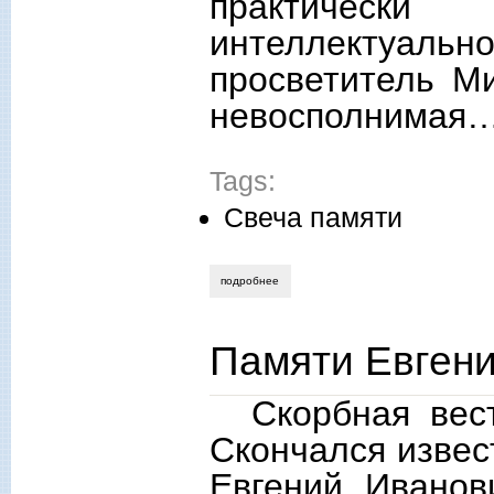
практическ
интеллектуа
просветитель М
невосполнимая
Tags:
Свеча памяти
подробнее
о памяти михаила смолина
Памяти Евген
Скорбная вес
Скончался извес
Евгений Иванов