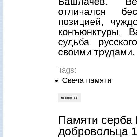
Башлачев. Ве
отличался бес
позицией, чужд
конъюнктуры. 
судьба русско
своими трудами.
Tags:
Свеча памяти
подробнее
о не стало вениамина анатольевича б
Памяти серба 
добровольца 1