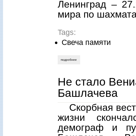
Ленинград ‒ 27.
мира по шахмата
Tags:
Свеча памяти
подробнее
о памяти бориса васильевича спасского
Не стало Вен
Башлачева
Скорбная вест
жизни скончал
демограф и пу