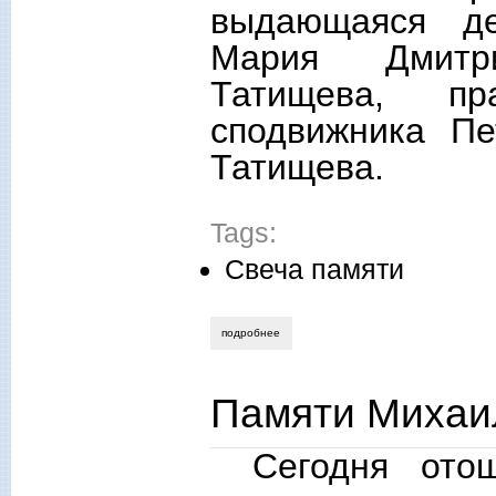
выдающаяся де
Мария Дмитр
Татищева, п
сподвижника Пе
Татищева.
Tags:
Свеча памяти
подробнее
о выдающаяся деятельница русского за
Памяти Михаи
Сегодня ото