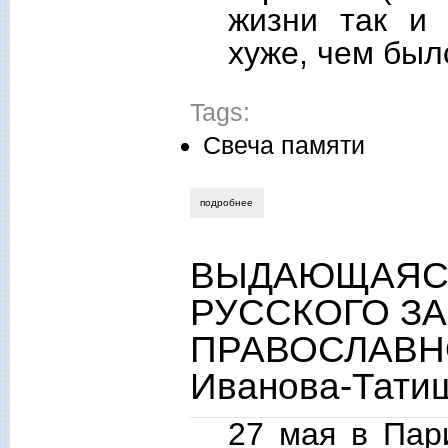
жизни так и 
хуже, чем был
Tags:
Свеча памяти
подробнее
о «как ни странно, но – хочется жить…
ВЫДАЮЩАЯС
РУССКОГО З
ПРАВОСЛАВНО
Иванова-Тати
27 мая в Пар