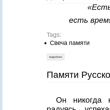
«Есть
есть врем
Tags:
Свеча памяти
подробнее
о памяти серба братислава живковича,
Памяти Русско
Он никогда 
радуясь успех