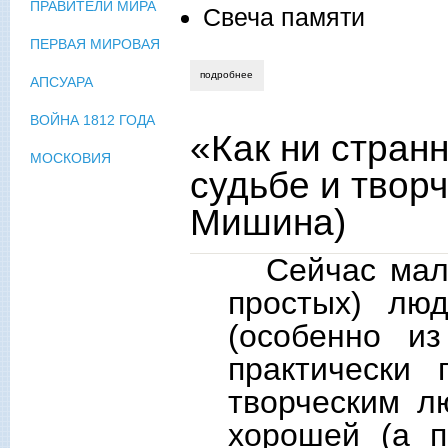
ПРАВИТЕЛИ МИРА
Свеча памяти
ПЕРВАЯ МИРОВАЯ
подробнее
о отец-геннадий беловолов. как я поз
АПСУАРА
ВОЙНА 1812 ГОДА
«Как ни странн
МОСКОВИЯ
судьбе и твор
Мишина)
Сейчас мал
простых) люд
(особенно и
практически
творческим л
хорошей (а п