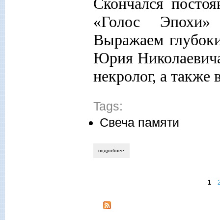
Скончался постоя
«Голос Эпохи»
Выражаем глубоки
Юрия Николаевича
некролог, а также
Tags:
Свеча памяти
подробнее
о памяти юрия николаевича покровског
1
Страницы