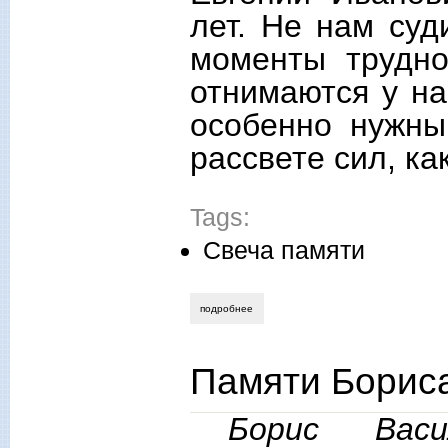
лет. Не нам суд
моменты трудно
отнимаются у на
особенно нужны
рассвете сил, ка
Tags:
Свеча памяти
подробнее
о памяти евгения юркевича
Памяти Бориса
Борис Васи