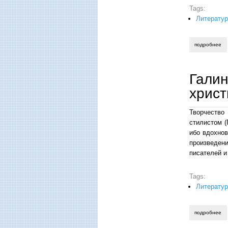
Tags:
Литератур
подробнее
о 
Галин
христ
Творчество
стилистом (
ибо вдохнов
произведени
писателей и
Tags:
Литерату
подробнее
о 