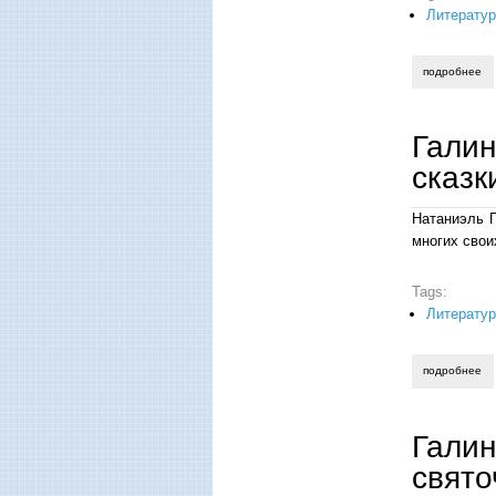
Литерату
подробнее
о 
Галин
сказк
Натаниэль Г
многих свои
Tags:
Литерату
подробнее
о 
Галин
свято