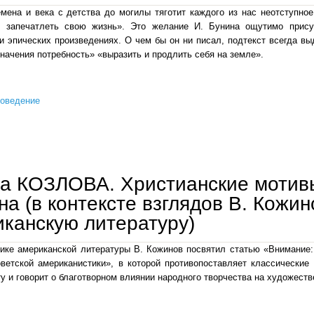
мена и века с детства до могилы тяготит каждого из нас неотступно
 запечатлеть свою жизнь». Это желание И. Бунина ощутимо прису
и эпических произведениях. О чем бы он ни писал, подтекст всегда в
значения потребность» «выразить и продлить себя на земле».
роведение
галина козлова. гуманистический контекст рассказа и. бунина «огнь пожирающий»
а КОЗЛОВА. Христианские мотивы
на (в контексте взглядов В. Кожин
канскую литературу)
ике американской литературы В. Кожинов посвятил статью «Внимание
ветской американистики», в которой противопоставляет классически
у и говорит о благотворном влиянии народного творчества на художест