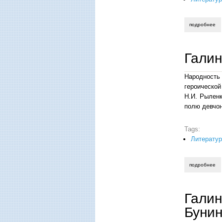
подробнее
о 
Галин
Народность
героическо
Н.И. Рыленк
полю девчо
Tags:
Литератур
подробнее
о 
Галин
Буни