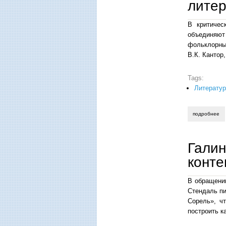
литер
В критичес
объединяют
фольклорным
В.К. Кантор,
Tags:
Литерату
подробнее
о 
Галин
конте
В обращении
Стендаль пи
Сорель», ч
построить к