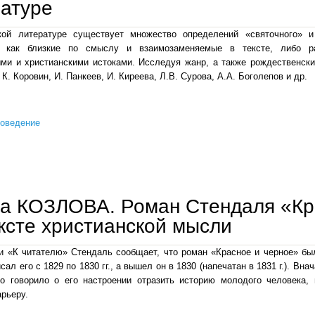
атуре
кой литературе существует множество определений «святочного» и
 как близкие по смыслу и взаимозаменяемые в тексте, либо ра
и и христианскими истоками. Исследуя жанр, а также рождественски
 К. Коровин, И. Панкеев, И. Киреева, Л.В. Сурова, А.А. Боголепов и др.
роведение
галина козлова. своеобразие жанра рождественского и святочного рассказа в западноевро
а КОЗЛОВА. Роман Стендаля «Кр
ксте христианской мысли
 «К читателю» Стендаль сообщает, что роман «Красное и черное» был 
сал его с 1829 по 1830 гг., а вышел он в 1830 (напечатан в 1831 г.). В
то говорило о его настроении отразить историю молодого человека, 
арьеру.