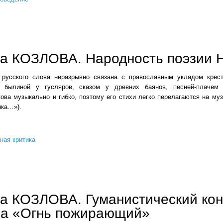
галина козлова, людмила кузнецова
а КОЗЛОВА. Народность поэзии 
 русского слова неразрывно связана с православным укладом крест
й былиной у гусляров, сказом у древних баянов, песней-плаче
ова музыкально и гибко, поэтому его стихи легко перелагаются на му
нка…»).
ная критика
галина козлова. народность поэзии н.и. рыленкова
а КОЗЛОВА. Гуманистический конт
на «Огнь пожирающий»