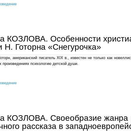
роведение
галина козлова. христианские мотивы творчества н. готорна (в контексте взглядов в. кожи
а КОЗЛОВА. Особенности христиа
и Н. Готорна «Снегурочка»
оторн, американский писатель XIX в., известен не только как новеллис
х произведениях психологию детской души.
роведение
галина козлова. особенности христианского контекста сказки н. готорна «снегурочка»
а КОЗЛОВА. Своеобразие жанра 
чного рассказа в западноевропей