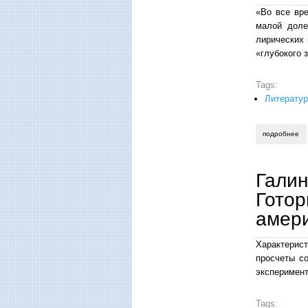
«Во все вре
малой доле
лирических 
«глубокого 
Tags:
Литерату
подробнее
о 
Галин
Готор
амери
Характерист
просчеты со
эксперимент
Tags: