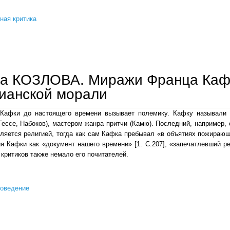
ная критика
галина козлова. роман стендаля «красное и черное» в контексте христианской мысли
а КОЗЛОВА. Миражи Франца Кафк
ианской морали
 Кафки до настоящего времени вызывает полемику. Кафку называли
Гессе, Набоков), мастером жанра притчи (Камю). Последний, например, 
ляется религией, тогда как сам Кафка пребывал «в объятиях пожирающе
я Кафки как «документ нашего времени» [1. C.207], «запечатлевший 
 критиков также немало его почитателей.
роведение
галина козлова. миражи франца кафки в контексте христианской морали