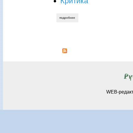
Критика
подробнее
о николай чепурных. «недвижимо столб
Страницы
WEB-редак