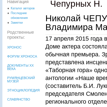
Чепурных Н.
Навигация
Каталог авторов
Последние
Николай ЧЕПУ
обновления
Заметки
Владимира Ма
Родственные
проекты:
17 апреля 2015 года 
Доме актера состоял
ХРОНОС
обычная премьера. З
ФОРУМ ХРОНОСА
представлена инсцен
ДОКУМЕНТЫ XX
«Таборная гора» одно
ВЕКА
антологии «Наше вре
РУМЯНЦЕВСКИЙ
МУЗЕЙ
(составитель Б.И. Лук
ЭТНОЦИКЛОПЕДИЯ
председателя Смолен
СЛАВЯНСТВО
регионального отдел