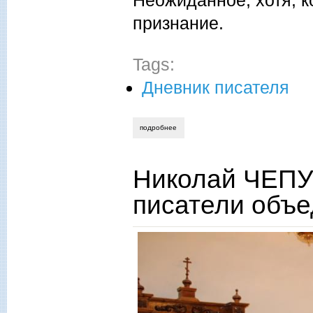
Неожиданное, хотя, к
признание.
Tags:
Дневник писателя
подробнее
о николай чепурных. «тихая моя родин
Николай ЧЕП
писатели объ