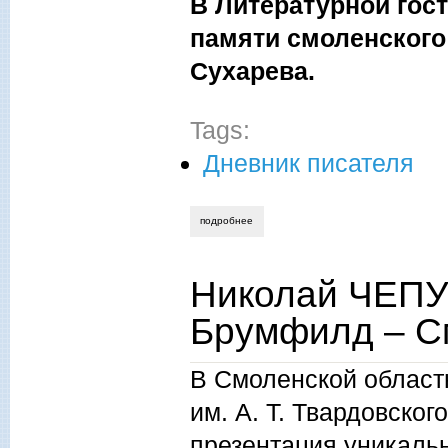
В Литературной гос
памяти смоленского 
Сухарева.
Tags:
Дневник писателя
подробнее
о николай чепурных. вечер памяти поэт
Николай ЧЕПУ
Брумфилд – С
В Смоленской област
им. А. Т. Твардовског
презентация уникальн