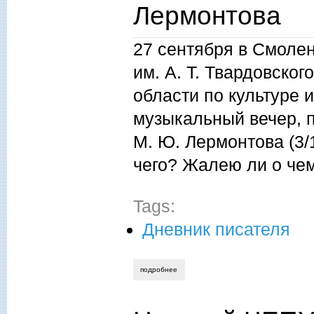
Лермонтова
27 сентября в Смоле
им. А. Т. Твардовско
области по культуре 
музыкальный вечер, 
М. Ю. Лермонтова (3/1
чего? Жалею ли о че
Tags:
Дневник писателя
подробнее
о николай чепурных. «жду ль чего? жа