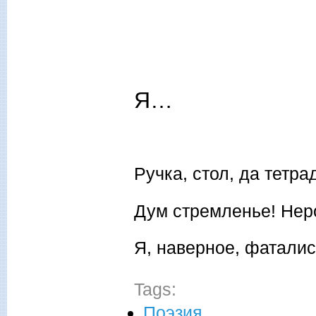
Я…
Ручка, стол, да тетр
Дум стремленье! Не
Я, наверное, фаталис
Tags:
Поэзия