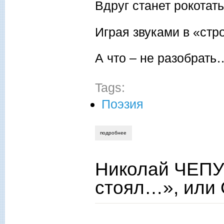
Вдруг станет рокотать
Играя звуками в «ст
А что – не разобрать
Tags:
Поэзия
подробнее
о николай чепурных. «марине» и други
Николай ЧЕПУ
стоял…», или 