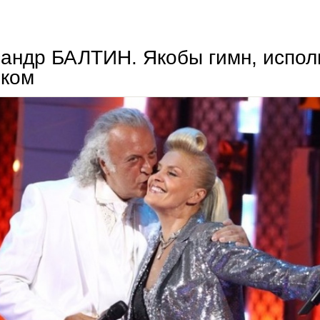
владимир крупин. фантастика? кощунство?
андр БАЛТИН. Якобы гимн, испо
иком