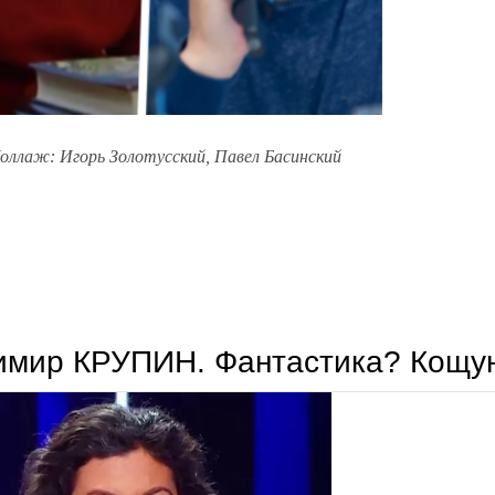
Коллаж: Игорь Золотусский, Павел Басинский
юрий павлов. о том, как басинский золотусского с юбилеем поздравил
имир КРУПИН. Фантастика? Кощу