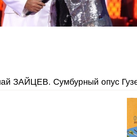
александр балтин. якобы гимн, исполненный ильёй резником
ай ЗАЙЦЕВ. Сумбурный опус Гуз
николай зайцев. сумбурный опус гузели яхиной