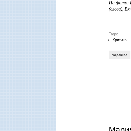
На фото: 
(слева), В
Tags:
Критика
подробнее
о 
Мари