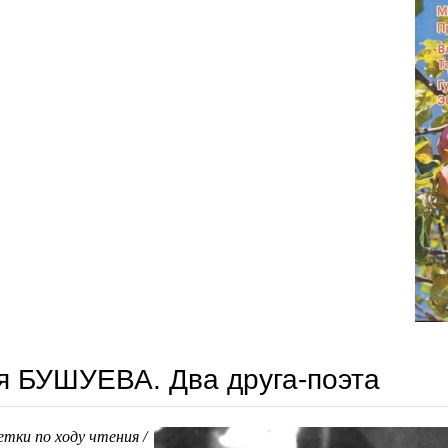
 БУШУЕВА. Два друга-поэта
етки по ходу чтения /