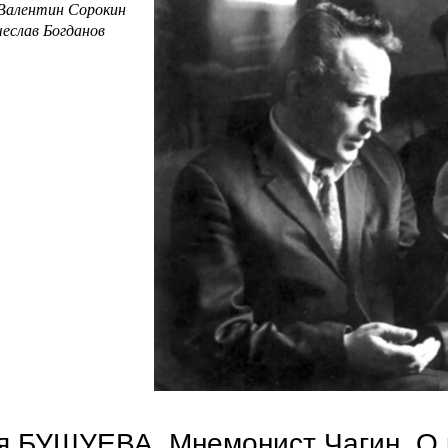
Валентин Сорокин
ячеслав Богданов
мария бушуева. два друга-поэта
я БУШУЕВА. Мнемонист Чагин. О 