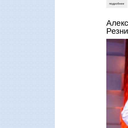
подробнее
о 
Алекс
Резн