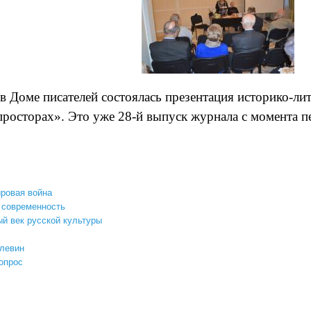
 в Доме писателей состоялась презентация историко-л
просторах». Это уже 28-й выпуск журнала с момента п
ровая война
 современность
й век русской культуры
левин
опрос
презентация журнала «на русских просторах»