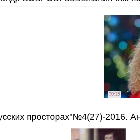
александр бобров. вакханалия без ясных песен
усских просторах"№4(27)-2016. А