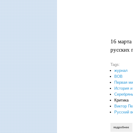
16 марта
русских 
Tags:
журнал
ВОВ
Первая ми
История и
Серебряны
Критика
Виктор Пе
Русский в
подробнее
о 