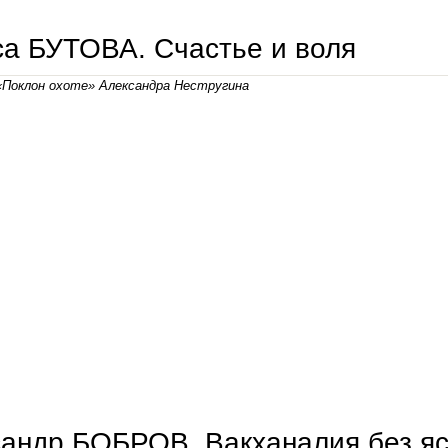
а БУТОВА. Счастье и воля
«Поклон охоте» Александра Нестругина
лариса бутова. счастье и воля
андр БОБРОВ. Вакханалия без яс