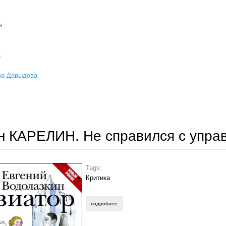
а
а
ва Давыдова
"на русских просторах"№4(27)-2016. аннотация
н КАРЕЛИН. Не справился с упра
Tags:
Критика
подробнее
о семён карелин. не справился с управлен