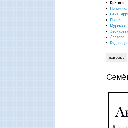
Критика
Полемика
Ренэ Герр
Познин
Муриков
Звонарёв
Лестева
Кудрявце
подробнее
о 
Семё