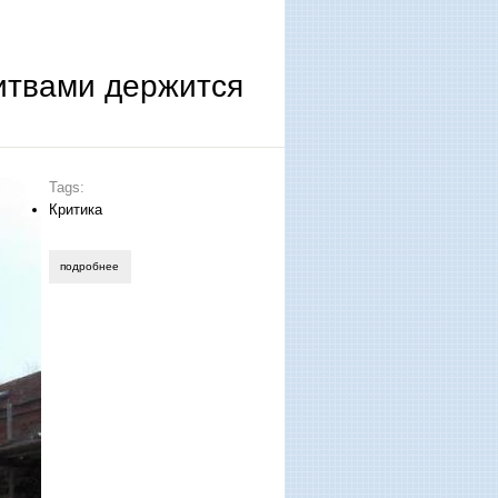
итвами держится
Tags:
Критика
подробнее
о наталья свирцева. и стихами, и молитвами держится село