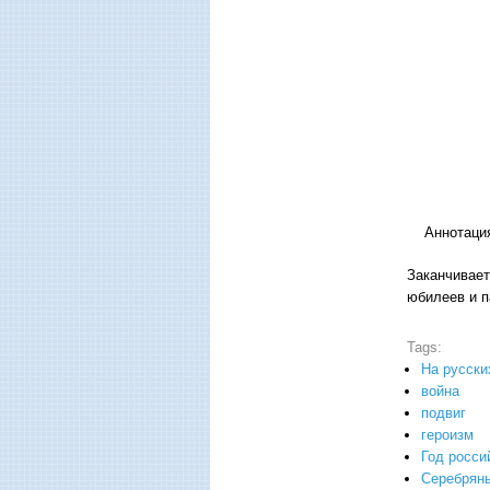
Аннотация 
Заканчивает
юбилеев и п
Tags:
На русски
война
подвиг
героизм
Год росси
Серебряны