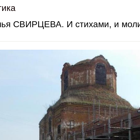
тика
ья СВИРЦЕВА. И стихами, и мол