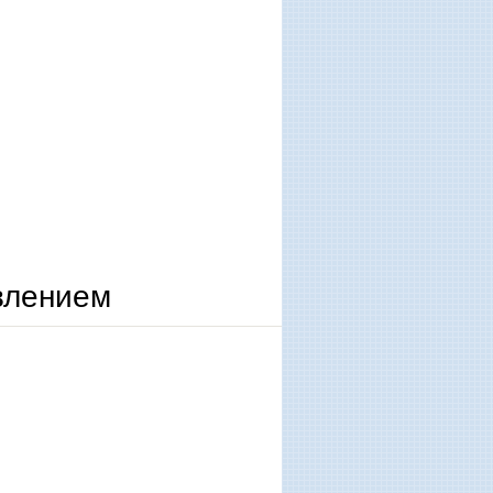
влением
ием