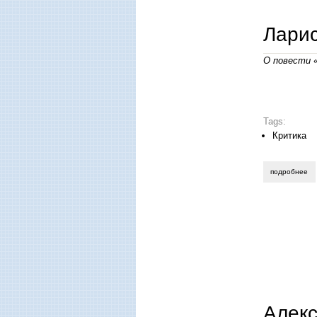
Ларис
О повести 
Tags:
Критика
подробнее
о 
Алекс