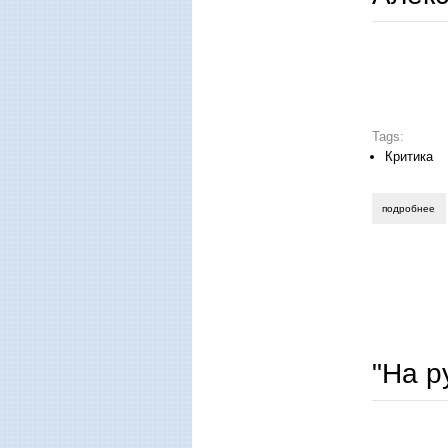
Tags:
Критика
подробнее
о 
"На р