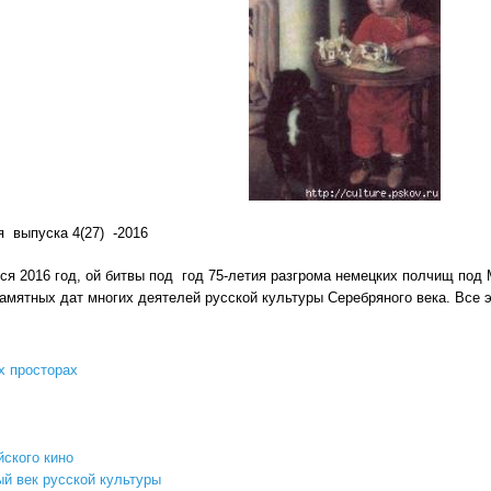
выпуска 4(27) -2016
ся 2016 год, ой битвы под год 75-летия разгрома немецких полчищ под М
амятных дат многих деятелей русской культуры Серебряного века. Все 
х просторах
йского кино
й век русской культуры