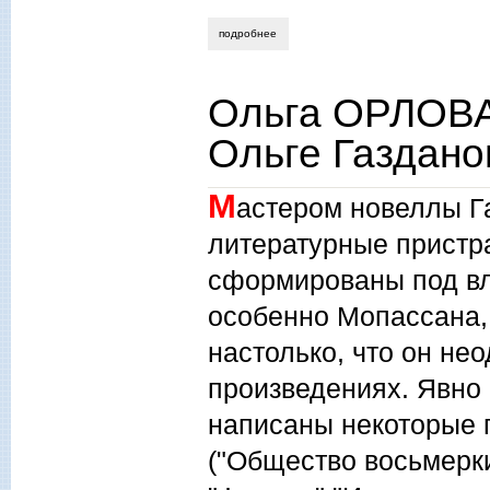
подробнее
о эмили дикинсон. домашняя вечность. 
Ольга ОРЛОВА.
Ольге Газдано
М
астером новеллы Га
литературные пристр
сформированы под вл
особенно Мопассана,
настолько, что он не
произведениях. Явно 
написаны некоторые 
("Общество восьмерки