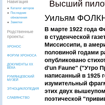
Высший пило
Навигация
Каталог авторов
Последние
Уильям ФОЛКН
обновления
Заметки
В марте 1922 года Ф
Родственные
в студенческой газет
проекты:
Миссиссипи, в амер
ХРОНОС
половиной годами ра
ФОРУМ ХРОНОСА
опубликовано стихот
ДОКУМЕНТЫ XX
d'un Faune" ("Утро 
ВЕКА
написанный в 1925 
РУМЯНЦЕВСКИЙ
МУЗЕЙ
изумительный фрагм
ЭТНОЦИКЛОПЕДИЯ
этих двух вышеупом
поэтической "привив
СЛАВЯНСТВО