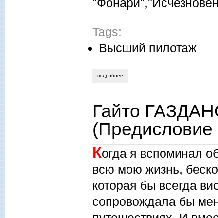
"Фонари","Исчезновен
Tags:
Высший пилотаж
подробнее
о ольга орлова. предисловие к рассказу
Гайто ГАЗДАНО
(Предисловие 
К
огда я вспоминал об
всю мою жизнь, бескон
которая бы всегда ви
сопровождала бы мен
путешествиях. И вмес