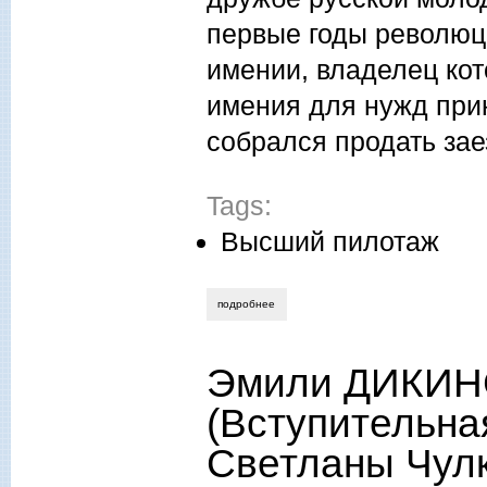
первые годы революци
имении, владелец кот
имения для нужд прию
собрался продать за
Tags:
Высший пилотаж
подробнее
о георгий оболдуев. строфы из поэмы я
Эмили ДИКИНС
(Вступительна
Светланы Чулк