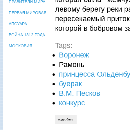
ПРАВИТЕЛИ МИРА
левому берегу реки р
ПЕРВАЯ МИРОВАЯ
пересекаемый приток
АПСУАРА
которой в бобровом з
ВОЙНА 1812 ГОДА
Tags:
МОСКОВИЯ
Воронеж
Рамонь
принцесса Ольденбу
буерак
В.М. Песков
конкурс
подробнее
о татьяна лестева. моё родное чернозе