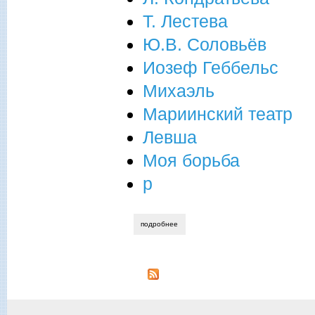
Т. Лестева
Ю.В. Соловьёв
Иозеф Геббельс
Михаэль
Мариинский театр
Левша
Моя борьба
р
подробнее
о журнал "на русских просторах". анно