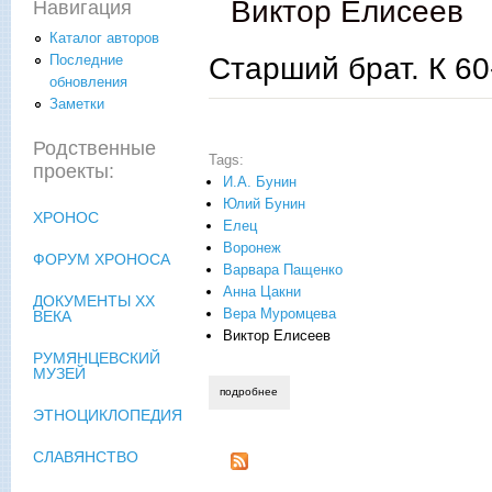
Виктор Елисеев
Навигация
Каталог авторов
Старший брат. К 60
Последние
обновления
Заметки
Родственные
Tags:
проекты:
И.А. Бунин
Юлий Бунин
ХРОНОС
Елец
Воронеж
ФОРУМ ХРОНОСА
Варвара Пащенко
Анна Цакни
ДОКУМЕНТЫ XX
Вера Муромцева
ВЕКА
Виктор Елисеев
РУМЯНЦЕВСКИЙ
МУЗЕЙ
подробнее
о старший брат. к 60-летию со дня смер
ЭТНОЦИКЛОПЕДИЯ
СЛАВЯНСТВО