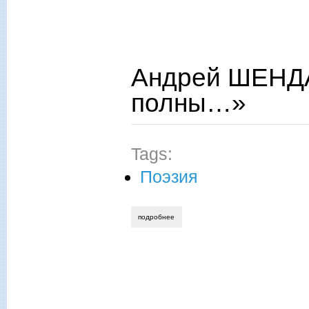
Андрей ШЕНДА
полны…»
Tags:
Поэзия
подробнее
о андрей шендаков. «и рощи звуками 