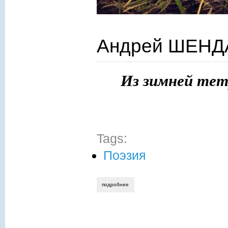
Андрей ШЕНДА
Из зимней те
Tags:
Поэзия
подробнее
о андрей шендаков. «дома в снегу…»