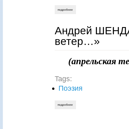
подробнее
о андрей шендаков. звезда горит в моё
Андрей ШЕНДА
ветер…»
(апрельская т
Tags:
Поэзия
подробнее
о андрей шендаков. «слегка успокоилс