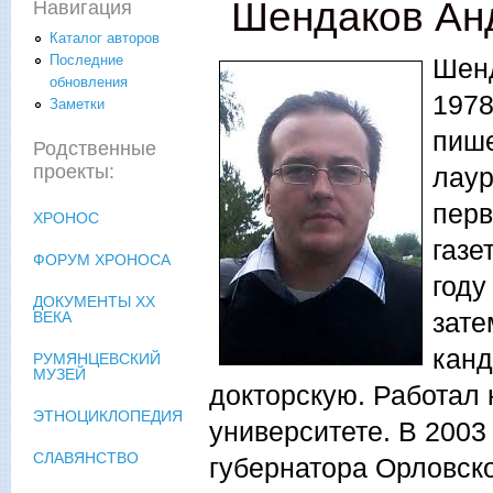
Шендаков Ан
Навигация
Каталог авторов
Последние
Шенд
обновления
1978
Заметки
пише
Родственные
проекты:
лаур
перв
ХРОНОС
газе
ФОРУМ ХРОНОСА
году
ДОКУМЕНТЫ XX
зате
ВЕКА
канд
РУМЯНЦЕВСКИЙ
МУЗЕЙ
докторскую. Работал 
ЭТНОЦИКЛОПЕДИЯ
университете. В 200
СЛАВЯНСТВО
губернатора Орловск