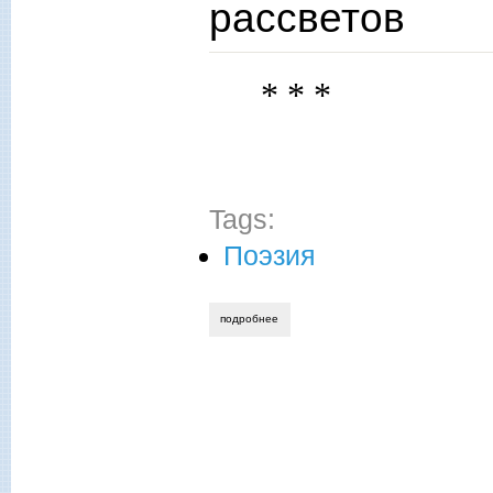
рассветов
* * *
Tags:
Поэзия
подробнее
о андрей шендаков. в огне окрылённых