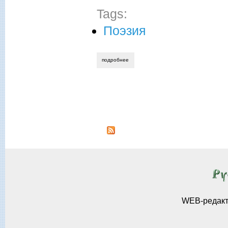
Tags:
Поэзия
подробнее
о андрей шендаков. утро в ноябре
Страницы
WEB-редак