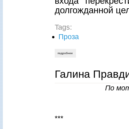
входа перекрест
долгожданной цел
Tags:
Проза
подробнее
о галина правдина. созвучье слов живых
Галина Правди
По мот
***