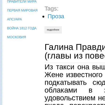
ПРАВИТЕЛИ МИРА
Tags:
ПЕРВАЯ МИРОВАЯ
Проза
АПСУАРА
ВОЙНА 1812 ГОДА
подробнее
о галина правдина. под лестницей. зап
МОСКОВИЯ
Галина Правди
(главы из пове
Из такси она выш
Жене известного
подкатывать сю
облаками в з
удовольствием н