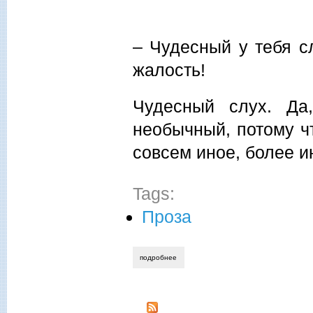
– Чудесный у тебя сл
жалость!
Чудесный слух. Да
необычный, потому чт
совсем иное, более и
Tags:
Проза
подробнее
о галина правдина. истопник муза