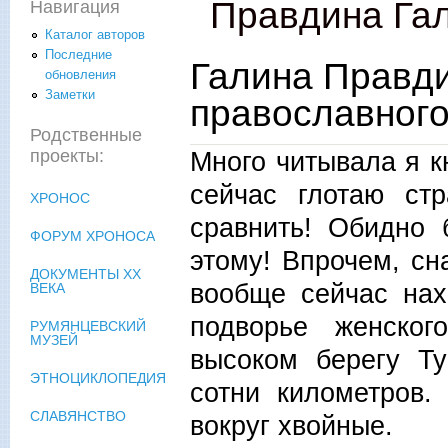
Правдина Га
Навигация
Каталог авторов
Последние
Галина Правди
обновления
Заметки
православного
Родственные
Много читывала я кн
проекты:
сейчас глотаю ст
ХРОНОС
сравнить! Обидно 
ФОРУМ ХРОНОСА
этому! Впрочем, сна
ДОКУМЕНТЫ XX
вообще сейчас нах
ВЕКА
подворье женско
РУМЯНЦЕВСКИЙ
МУЗЕЙ
высоком берегу Т
ЭТНОЦИКЛОПЕДИЯ
сотни километров.
СЛАВЯНСТВО
вокруг хвойные.