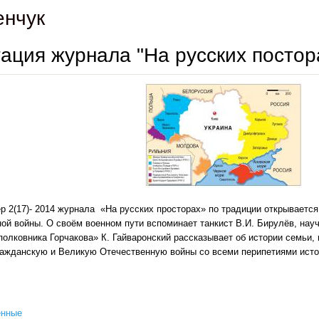
енчук
ация журнала "На русских постор
р 2(17)- 2014 журнала «На русских просторах» по традиции открываетс
ой войны. О своём военном пути вспоминает танкист В.И. Бирулёв, науч
полковника Горчакова» К. Гайваронский рассказывает об истории семьи
ажданскую и Великую Отечественную войны со всеми перипетиями исто
енные