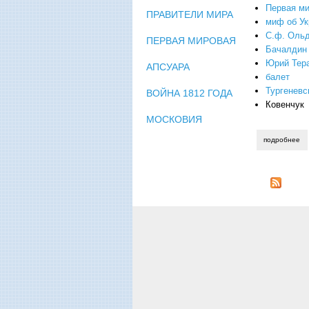
Первая ми
ПРАВИТЕЛИ МИРА
миф об Ук
С.ф. Ольд
ПЕРВАЯ МИРОВАЯ
Бачалдин
Юрий Тер
АПСУАРА
балет
Тургеневс
ВОЙНА 1812 ГОДА
Ковенчук
МОСКОВИЯ
подробнее
о 