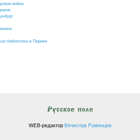
ровая война
раине
енбург
апиано
кая библиотека в Париже
аннотация журнала "на русских посторах" №2(17) 2014
WEB-редактор
Вячеслав Румянцев