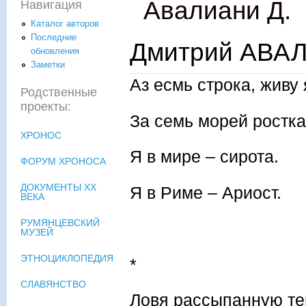
Авалиани Д.
Навигация
Каталог авторов
Последние
Дмитрий АВАЛ
обновления
Заметки
Аз есмь строка, живу 
Родственные
проекты:
За семь морей ростка
ХРОНОС
Я в мире – сирота.
ФОРУМ ХРОНОСА
ДОКУМЕНТЫ XX
Я в Риме – Ариост.
ВЕКА
РУМЯНЦЕВСКИЙ
МУЗЕЙ
ЭТНОЦИКЛОПЕДИЯ
*
СЛАВЯНСТВО
Ловя рассыпанную те