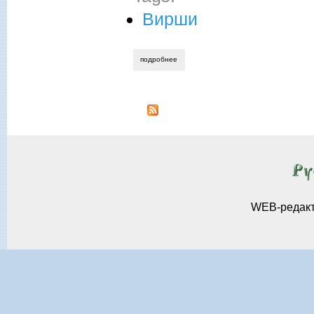
Вирши
подробнее
о дмитрий авалиани. аз есмь строка
WEB-редак