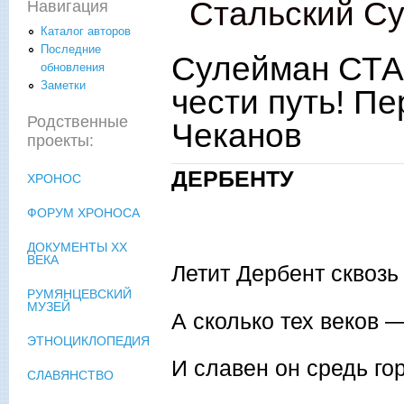
Стальский С
Навигация
Каталог авторов
Последние
Сулейман СТА
обновления
Заметки
чести путь! Пе
Родственные
Чеканов
проекты:
ДЕРБЕНТУ
ХРОНОС
ФОРУМ ХРОНОСА
ДОКУМЕНТЫ XX
ВЕКА
Летит Дербент сквозь
РУМЯНЦЕВСКИЙ
МУЗЕЙ
А сколько тех веков —
ЭТНОЦИКЛОПЕДИЯ
И славен он средь го
СЛАВЯНСТВО