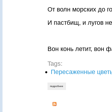
От волн морских до 
И пастбищ, и лугов не
Вон конь летит, вон 
Tags:
Пересаженные цвет
подробнее
о сулейман стальский. освободи для чес