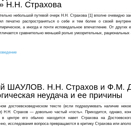
 Н.Н. Страхова
тельно небольшой путевой очерк Н.Н. Страхова [1] вполне очевидно за
л печатно распространяться о себе и тем более о своей внутрен
лирическое, а иногда и почти исповедальное впечатление. От других е
отличается сравнительно меньшей ролью умозрительных, рациональных 
роведение
сергей шаулов. идеал и способы его выражения: структура и прагматика «воспоминания о п
й ШАУЛОВ. Н.Н. Страхов и Ф.М. 
гическая неудача и ее причины
ном достоевсковедческом тексте (если подразумевать наличие некое
) Н.Н. Страхов — довольно частый «гость». Приходится, однако, кон
: в центре его обычно находится навет Страхова на Достоевског
нно, исследования вопроса превращаются в критику Страхова или аполо