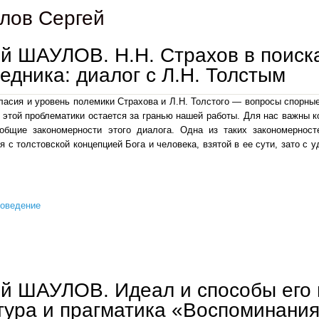
лов Сергей
й ШАУЛОВ. Н.Н. Страхов в поиск
едника: диалог с Л.Н. Толстым
ласия и уровень полемики Страхова и Л.Н. Толстого — вопросы спорны
этой проблематики остается за гранью нашей работы. Для нас важны к
 общие закономерности этого диалога. Одна из таких закономерност
я с толстовской концепцией Бога и человека, взятой в ее сути, зато с
роведение
сергей шаулов. н.н. страхов в поисках идеального собеседника: диалог с л.н. толстым
й ШАУЛОВ. Идеал и способы его
тура и прагматика «Воспоминания