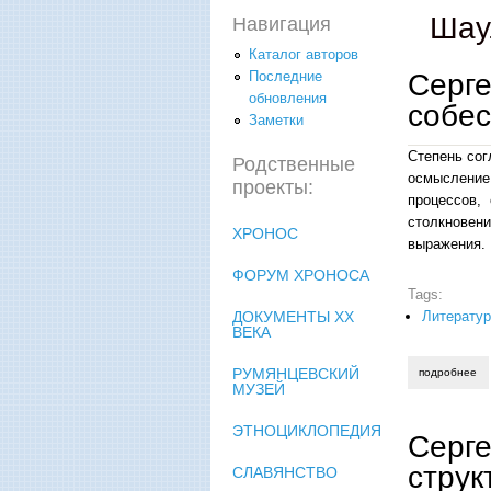
Шау
Навигация
Каталог авторов
Серге
Последние
обновления
собес
Заметки
Степень сог
Родственные
осмысление 
проекты:
процессов,
столкновени
ХРОНОС
выражения.
ФОРУМ ХРОНОСА
Tags:
Литерату
ДОКУМЕНТЫ XX
ВЕКА
РУМЯНЦЕВСКИЙ
подробнее
о 
МУЗЕЙ
ЭТНОЦИКЛОПЕДИЯ
Серге
струк
СЛАВЯНСТВО