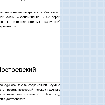
нимает в наследии критика особое место.
ней жизни. «Воспоминание…» же порой
го текстов (иногда сходных тематически)
аргументов.
оездке на афон» н.н. страхова
Достоевский:
го единого текста современной науки о
статировать некоторый перекос научного
о в известном письме Л.Н. Толстому,
гию Достоевского.