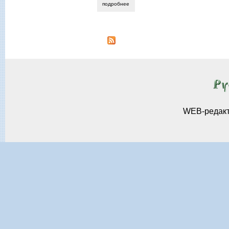
подробнее
о лидия сычева. «горячая точка» марат
WEB-редак