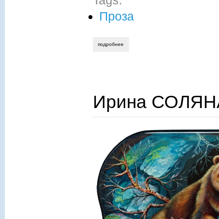
Проза
подробнее
о ирина соляная. из народных рассказ
Ирина СОЛЯН