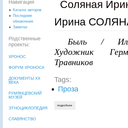
Соляная Ири
Навигация
Каталог авторов
Последние
Ирина СОЛЯНА
обновления
Заметки
Родственные
Быль / Илл
проекты:
Художник Герм
ХРОНОС
Травников
ФОРУМ ХРОНОСА
Tags:
ДОКУМЕНТЫ XX
ВЕКА
Проза
РУМЯНЦЕВСКИЙ
МУЗЕЙ
подробнее
о ирина соляная. птица-горе
ЭТНОЦИКЛОПЕДИЯ
СЛАВЯНСТВО