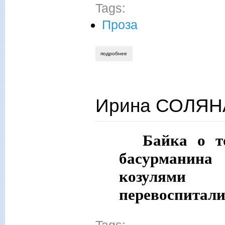
Tags:
Проза
подробнее
о ирина соляная. «проказы непогоды», 
Ирина СОЛЯНА
Байка о т
басурманина
козулями
перевоспитал
Tags: