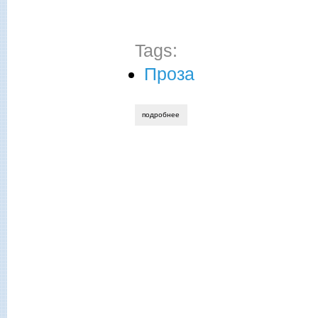
Tags:
Проза
подробнее
о ирина соляная. кисельная придумщиц