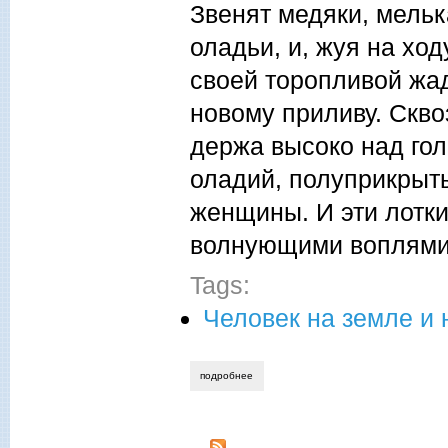
Звенят медяки, мель
оладьи, и, жуя на хо
своей торопливой жад
новому приливу. Скво
держа высоко над го
оладий, полуприкрыт
женщины. И эти лотки
волнующими воплями:
Tags:
Человек на земле и 
подробнее
о иван жилкин. судьи — читатели и в