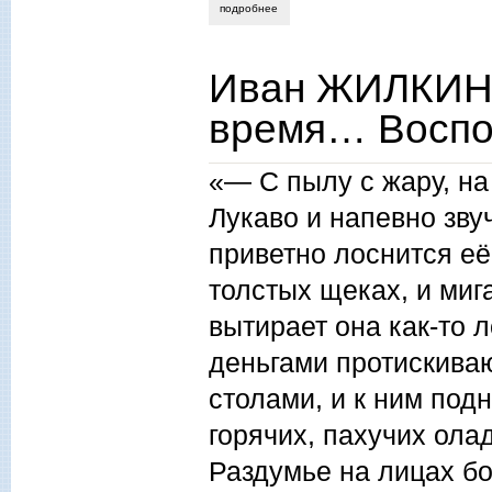
подробнее
о иван жилкин. судьи — читатели и в
Иван ЖИЛКИН.
время… Воспо
«— С пылу с жару, на
Лукаво и напевно зву
приветно лоснится е
толстых щеках, и миг
вытирает она как-то 
деньгами протискиваю
столами, и к ним под
горячих, пахучих ола
Раздумье на лицах бо