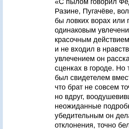
«С пылом говорил Фёд
Разине, Пугачёве, во
бы ловких ворах или 
одинаковым увлечени
красочным действием,
и не входил в нравст
увлечением он расск
сценках в городе. Но
был свидетелем вмест
что брат не совсем т
но вдруг, воодушевив
неожиданные подробн
убедительным он дела
отклонения, точно бе