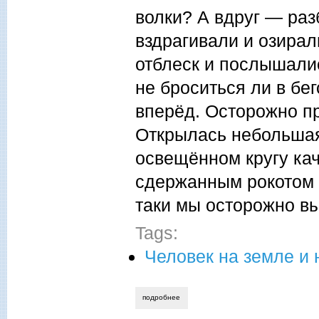
волки? А вдруг — ра
вздрагивали и озирал
отблеск и послышали
не броситься ли в бе
вперёд. Осторожно п
Открылась небольшая 
освещённом кругу ка
сдержанным рокотом ш
таки мы осторожно в
Tags:
Человек на земле и 
подробнее
о иван жилкин. судьи — читатели и в