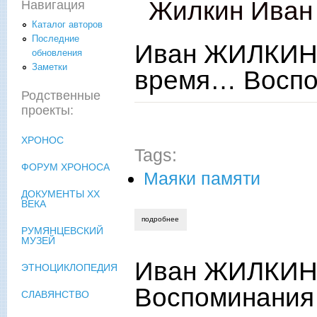
Жилкин Иван
Навигация
Каталог авторов
Последние
Иван ЖИЛКИН.
обновления
Заметки
время… Воспо
Родственные
проекты:
ХРОНОС
Tags:
ФОРУМ ХРОНОСА
Маяки памяти
ДОКУМЕНТЫ XX
ВЕКА
подробнее
о иван жилкин. судьи — читатели и вр
РУМЯНЦЕВСКИЙ
МУЗЕЙ
Иван ЖИЛКИН 
ЭТНОЦИКЛОПЕДИЯ
Воспоминания
СЛАВЯНСТВО