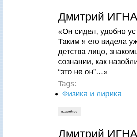
Дмитрий ИГНАТ
«Он сидел, удобно ус
Таким я его видела у
детства лицо, знаком
сознании, как назойл
“это не он”…»
Tags:
Физика и лирика
подробнее
о дмитрий игнатов. корабль тесея. расс
Дмитрий ИГНА