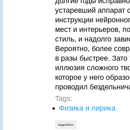
долгие годы исправн
устаревший аппарат 
инструкции нейронно
мест и интерьеров, п
стиль, и надолго зав
Вероятно, более сов
в разы быстрее. Зато
иллюзия сложного тво
которое у него образ
проводил бездельни
Tags:
Физика и лирика
подробнее
о дмитрий игнатов. он. она. осень. рас