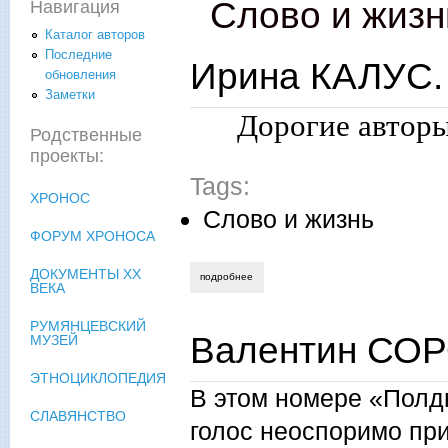
Слово и жизн
Навигация
Каталог авторов
Последние
Ирина КАЛУС.
обновления
Заметки
Дорогие авторы
Родственные
проекты:
Tags:
ХРОНОС
Слово и жизнь
ФОРУМ ХРОНОСА
ДОКУМЕНТЫ XX
подробнее
о ирина калус. слово редактора
ВЕКА
РУМЯНЦЕВСКИЙ
Валентин СОР
МУЗЕЙ
ЭТНОЦИКЛОПЕДИЯ
В этом номере «Полд
СЛАВЯНСТВО
голос неоспоримо пр