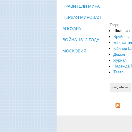
ПРАВИТЕЛИ МИРА
ПЕРВАЯ МИРОВАЯ
Tags:
АПСУАРА
Шаляпин
Врубель
ВОЙНА 1812 ГОДА
константи
юбилей Ш
МОСКОВИЯ
Демон
журнал
Надежда 
Театр
подробнее
о 