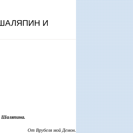
 ШАЛЯПИН И
. Шаляпина.
От Врубеля мой Демон.