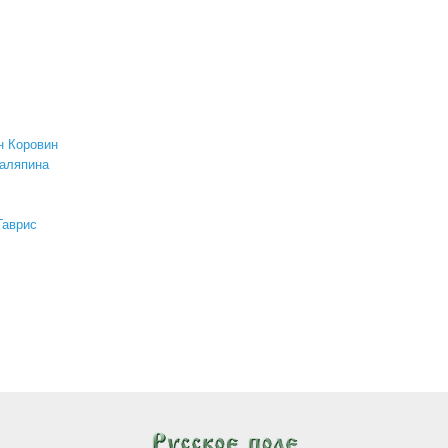
н Коровин
аляпина
Гаврис
творческий дуэт гениев. фёдор шаляпин и михаил врубель