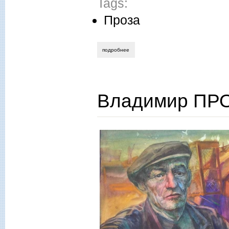
Tags:
Проза
подробнее
о сергей луценко. полуночная напасть
Владимир ПР