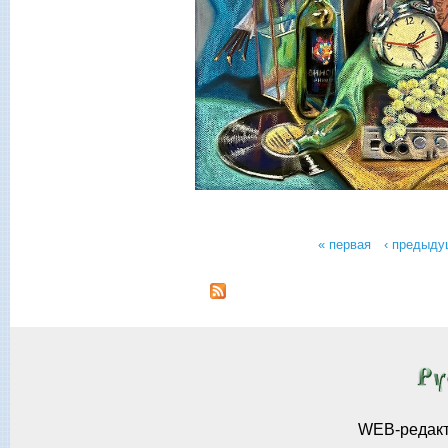
« первая
‹ предыду
Страницы
WEB-редак