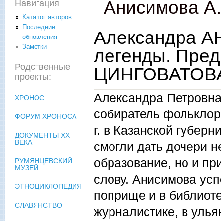
Анисимова А.
Навигация
Каталог авторов
Последние
Александра 
обновления
Заметки
легенды. Пред
Родственные
ЦИНГОВАТОВ
проекты:
Александра Петровна 
ХРОНОС
собиратель фольклор
ФОРУМ ХРОНОСА
г. в Казанской губерн
ДОКУМЕНТЫ XX
ВЕКА
смогли дать дочери н
образование, но и пр
РУМЯНЦЕВСКИЙ
МУЗЕЙ
слову. Анисимова усп
ЭТНОЦИКЛОПЕДИЯ
поприще и в библиоте
СЛАВЯНСТВО
журналистике, в улья