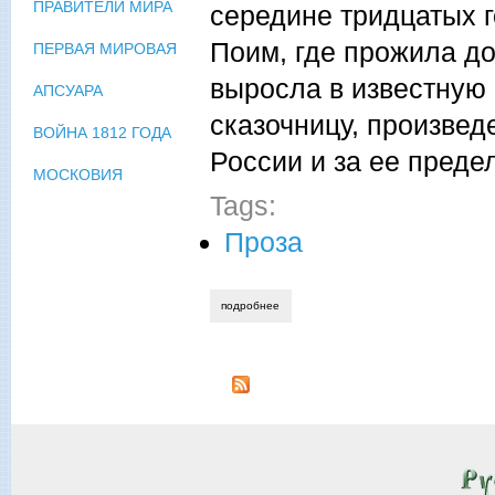
ПРАВИТЕЛИ МИРА
середине тридцатых го
Поим, где прожила до
ПЕРВАЯ МИРОВАЯ
выросла в известную 
АПСУАРА
сказочницу, произвед
ВОЙНА 1812 ГОДА
России и за ее преде
МОСКОВИЯ
Tags:
Проза
подробнее
о александра анисимова. поимские лег