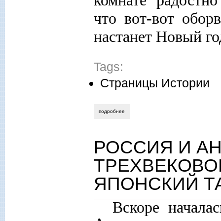
комнате радостно
что вот-вот обор
настанет Новый го
Tags:
Страницы Истории
подробнее
о мельпомена и гулаг: юрий соломин
РОССИЯ И АН
ТРЕХВЕКОВОГ
ЯПОНСКИЙ Т
Вскоре началас