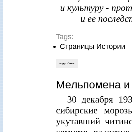
и культуру - пр
и ее последс
Tags:
Страницы Истории
подробнее
о полярный мечтатель. путь верховного
Мельпомена и
30 декабря 19
сибирские морозы
укутавший читин