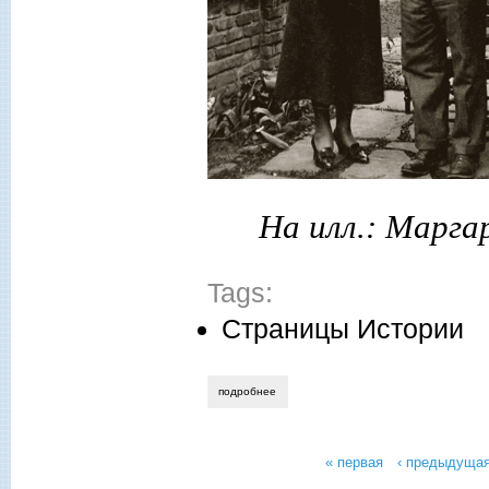
На илл.: Марг
Tags:
Страницы Истории
подробнее
о алексей шляхторов. разведка ссср и
« первая
‹ предыдуща
Страницы