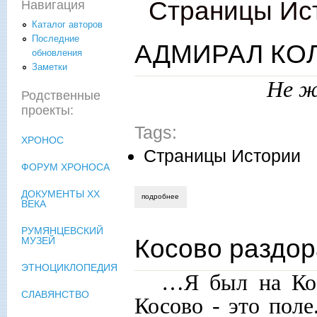
Страницы Ис
Навигация
Каталог авторов
Последние
АДМИРАЛ КО
обновления
Заметки
Не ж
Родственные
проекты:
Tags:
ХРОНОС
Страницы Истории
ФОРУМ ХРОНОСА
ДОКУМЕНТЫ XX
подробнее
о адмирал колчак и прекрасные дамы
ВЕКА
РУМЯНЦЕВСКИЙ
Косово раздор
МУЗЕЙ
ЭТНОЦИКЛОПЕДИЯ
…Я был на Кос
СЛАВЯНСТВО
Косово - это поле