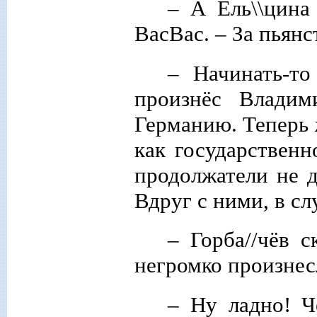
– А Ель\\цина
ВасВас. – За пьянс
– Начинать-то
произнёс Влади
Германию. Теперь ж
как государственн
продолжатели не д
Вдруг с ними, в сл
– Горба//чёв 
негромко произнесл
– Ну ладно! Ч