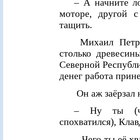
– А начните л
моторе, другой 
тащить.
Михаил Петро
столько древесин
Северной Республи
денег работа прине
Он аж заёрзал 
– Ну ты (ч
спохватился), Клав
– Чего ты её х