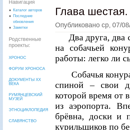
Навигация
Глава шестая. 
Каталог авторов
Последние
обновления
Опубликовано
ср, 07/08
Заметки
Два друга, два
Родственные
проекты:
на собачьей кону
работы: легко ли с
ХРОНОС
ФОРУМ ХРОНОСА
Собачья конура
ДОКУМЕНТЫ XX
спиной – свои д
ВЕКА
которой время от в
РУМЯНЦЕВСКИЙ
МУЗЕЙ
из аэропорта. Вп
ЭТНОЦИКЛОПЕДИЯ
брёвна, доски и 
СЛАВЯНСТВО
курильщиков по бе