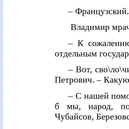
– Французский.
Владимир мрач
– К сожалению
отдельным государ
– Вот, сво\ло\
Петрович. – Какую
– С нашей пом
б мы, народ, п
Чубайсов, Березов