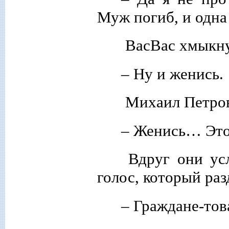
Муж погиб, и одна 
ВасВас хмыкну
– Ну и женись.
Михаил Петрови
– Женись… Это 
Вдруг они ус
голос, который раз
– Граждане-тов