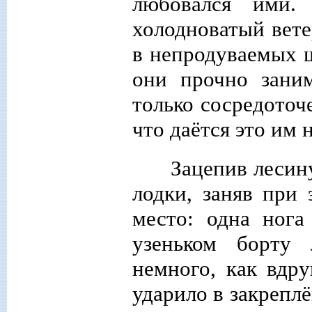
любовался ими
холодноватый вет
в непродуваемых ш
они прочно зани
только сосредоточ
что даётся это им 
Зацепив лесину
лодки, заняв при 
место: одна нога
узеньком борту 
немного, как вдр
ударило в закреплё