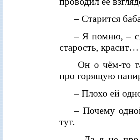
проводил её взгляд
– Старится баб
– Я помню, – с
старость, красит…
Он о чём-то та
про горящую папиро
– Плохо ей одно
– Почему одно
тут.
– Да я не про