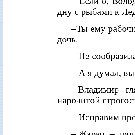
– Если б, Воло
дну с рыбами к Ле
–Ты ему рабочи
дочь.
– Не сообразила
– А я думал, вы
Владимир гля
нарочитой строгос
– Исправим про
– Жарко, – про