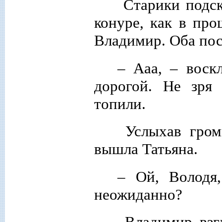
Старики подск
конуре, как в пр
Владимир. Оба пос
– Ааа, – воск
дорогой. Не зря
топили.
Услыхав громк
вышла Татьяна.
– Ой, Володя
неожиданно?
Владимир взгля