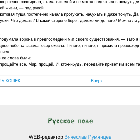
овершенно разжирела, стала тяжелой и не могла подняться в воздух для
ой жизни, — под рукой.
китовая туша постепенно начала протухать, набухать и даже тонуть. Да 
уски. Что делать? В какой стороне берег, далеко ли до него? Можно ли
.
подумала ворона в предпоследний миг своего существования, — зато я 
дное небо, слышала говор океана. Ничего, ничего, я прожила превосход
ние».
 ее слова были:
прощайте все. Мир, прощай. И, кто-нибудь, передайте привет им всем т
ЛЬ КОШЕК.
Вверх
WEB-редактор
Вячеслав Румянцев