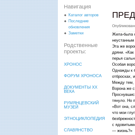
Навигация
ПРЕД
Каталог авторов
Последние
Опубликова
обновления
Заметки
Жила-была о
неустанным 
Родственные
Эта же воро
проекты:
дряни. «Как
перья сальн
ХРОНОС
Особая воро
Однажды к б
ФОРУМ ХРОНОСА
отбросках, 
Между тем, 
ДОКУМЕНТЫ XX
Ворона же с
ВЕКА
Проснувшись
тянуло. Но 
РУМЯНЦЕВСКИЙ
«Вот она, с
МУЗЕЙ
что мои глу
ЭТНОЦИКЛОПЕДИЯ
безбрежност
с ядовитыми
СЛАВЯНСТВО
— жизнь?»