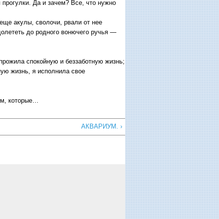
 прогулки. Да и зачем? Все, что нужно
еще акулы, сволочи, рвали от нее
 долететь до родного вонючего ручья —
прожила спокойную и беззаботную жизнь;
ную жизнь, я исполнила свое
ам, которые…
АКВАРИУМ. ›