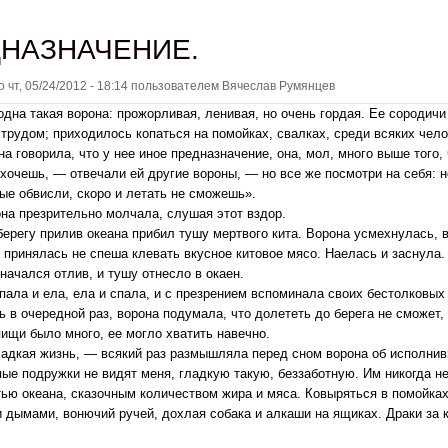
НАЗНАЧЕНИЕ.
но
чт, 05/24/2012 - 18:14
пользователем
Вячеслав Румянцев
дна такая ворона: прожорливая, ленивая, но очень гордая. Ее сородич
трудом; приходилось копаться на помойках, свалках, среди всяких чело
на говорила, что у нее иное предназначение, она, мол, много выше того,
 хочешь, — отвечали ей другие вороны, — но все же посмотри на себя: 
ые обвисли, скоро и летать не сможешь».
на презрительно молчала, слушая этот вздор.
ерегу прилив океана прибил тушу мертвого кита. Ворона усмехнулась, 
и принялась не спеша клевать вкусное китовое мясо. Наелась и заснула.
начался отлив, и тушу отнесло в окаен.
пала и ела, ела и спала, и с презрением вспоминала своих бестолковых
 в очередной раз, ворона подумала, что долететь до берега не сможет, 
пищи было много, ее могло хватить навечно.
ладкая жизнь, — всякий раз размышляла перед сном ворона об исполни
пые подружки не видят меня, гладкую такую, беззаботную. Им никогда не
ью океана, сказочным количеством жира и мяса. Ковыряться в помойках
 дымами, вонючий ручей, дохлая собака и алкаши на ящиках. Драки за к