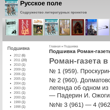
Русское поле
Содружество литературных проектов
Вы здесь
Главная
»
Подшивка
Подшивка
Подшивка Роман-газеты
2012
(6)
Роман-газета в
2011
(20)
2010
(1)
№ 1 (959). Проскури
2009
(1)
2006
(1)
№ 2 (960). Долматов
2005
(1)
2004
(1)
легенда об одном из
2003
(1)
2001
(1)
— Падерин И. Ожоги
2000
(1)
1999
(1)
№№ 3 (961) — 4 (962
1998
(1)