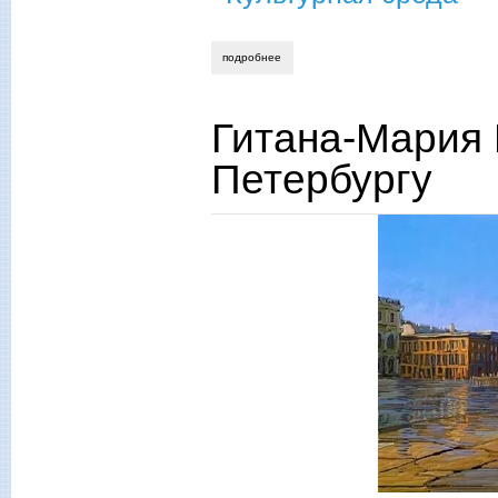
подробнее
о гитана- мария баталова. лючия ди л
Гитана-Мария 
Петербургу