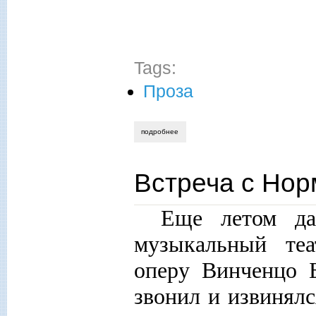
Tags:
Проза
подробнее
о гитана-мария баталова. прогулки по 
Встреча с Нор
Еще летом да
музыкальный теа
оперу Винченцо 
звонил и извинялс