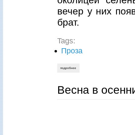
околицей селен
вечер у них поя
брат.
Tags:
Проза
подробнее
о незабудка
Весна в осенн