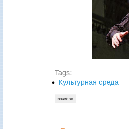
Tags:
Культурная среда
подробнее
о гитана-мария баталова. рихард штра
Страницы