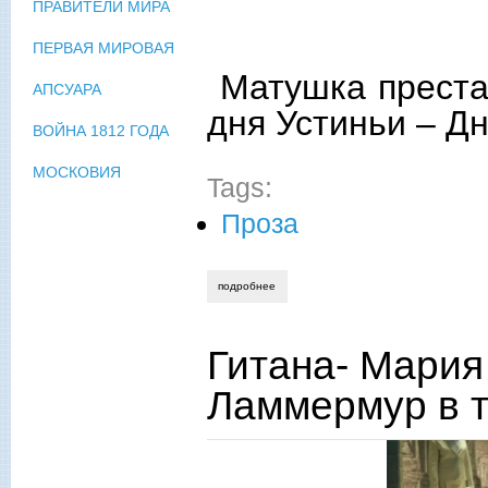
ПРАВИТЕЛИ МИРА
ПЕРВАЯ МИРОВАЯ
Матушка престав
АПСУАРА
дня Устиньи ‒ Д
ВОЙНА 1812 ГОДА
МОСКОВИЯ
Tags:
Проза
подробнее
о гитана – мария баталова. светлое о
Гитана- Мария
Ламмермур в т