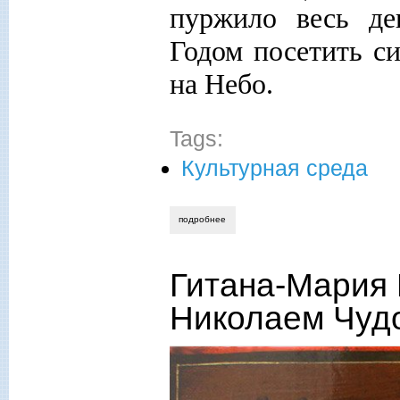
пуржило весь де
Годом посетить с
на Небо.
Tags:
Культурная среда
подробнее
о хмурый и грозный вагнер
Гитана-Мария 
Николаем Чуд