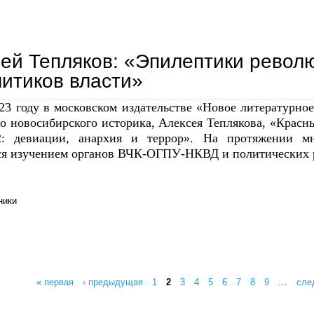
наследники кулибина: владимир мутилин
ей Тепляков: «Эпилептики револ
итиков власти»
23 году в московском издательстве «Новое литературно
го новосибирского историка, Алексея Теплякова, «Красн
2: девиации, анархия и террор». На протяжении м
ся изучением органов ВЧК-ОГПУ-НКВД и политических 
ники
алексей тепляков: «эпилептики революции победили паралитиков власти»
« первая
‹ предыдущая
1
2
3
4
5
6
7
8
9
…
сле
ицы