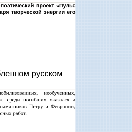
-поэтический проект «Пульс
аря творческой энергии его
спасения нашей души»
бленном русском
билизованных, необученных,
», среди погибших оказался и
 памятников Петру и Февронии,
сных работ.