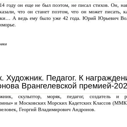
14 году он еще не был поэтом, не писал стихов. Он, на
казали, что он станет поэтом, что он может писать, 
ки… А ведь ему было уже 42 года. Юрий Юрьевич Вол
иморье.
ники
10 лет войне. господень горн. памяти настоящего фронтового поэта
. Художник. Педагог. К награжден
нова Врангелевской премией-20
ожник, скульптор, моряк, педагог, создатель и р
рины» и Московских Морских Кадетских Классов (ММКК)
 человек, Георгий Владимирович Андронов.