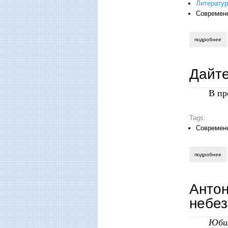
Литератур
Современ
подробнее
о 
Дайте
В пр
Tags:
Современ
подробнее
о 
Антон
небе
Юбил