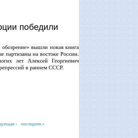
юции победили
е обозрение» вышли новая книга
ые партизаны на востоке России.
ногих лет Алексей Георгиевич
репрессий в раннем СССР.
дующая ›
последняя »