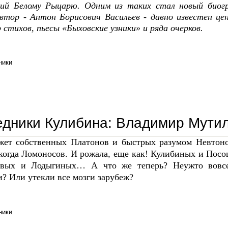
ий Белому Рыцарю. Одним из таких стал новый биогр
Автор - Антон Борисович Васильев - давно известен цен
 стихов, пьесы «Быховские узники» и ряда очерков.
ники
антон васильев: «белым очень нелегко, но и небезнадежно»
дники Кулибина: Владимир Мути
ет собственных Платонов и быстрых разумом Невтонов
екогда Ломоносов. И рожала, еще как! Кулибиных и По
евых и Лодыгиных… А что же теперь? Неужто вовсе 
и? Или утекли все мозги зарубеж?
ники