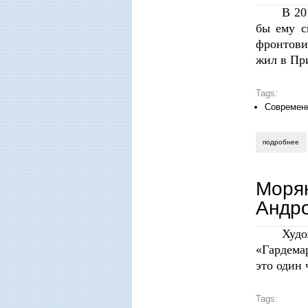
В 20
бы ему с
фронтови
жил в Пр
Tags:
Современ
подробнее
о 
Моряк
Андро
Худ
«Гардема
это один
Tags: