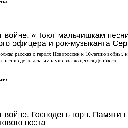
ники
гончар-ваятель. несколько слов о загубленном русском самородке
т войне. «Поют мальчишкам песн
ого офицера и рок-музыканта Сер
олжая рассказ о героях Новороссии к 10-летию войны, 
ьи песни сделались гимнами сражающегося Донбасса.
ники
10 лет войне. «поют мальчишкам песни соловьи». памяти русского офицера и рок-музыкант
т войне. Господень горн. Памяти 
ового поэта