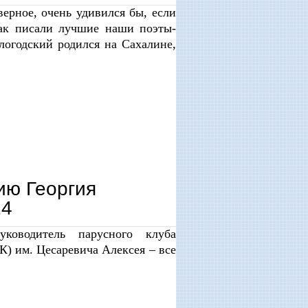
верное, очень удивился бы, если
как писали лучшие наши поэты-
огодский родился на Сахалине,
ию Георгия
24
уководитель парусного клуба
 им. Цесаревича Алексея – все