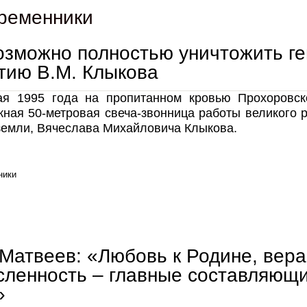
ременники
зможно полностью уничтожить ге
тию В.М. Клыкова
ая 1995 года на пропитанном кровью Прохоровск
ная 50-метровая свеча-звонница работы великого р
земли, Вячеслава Михайловича Клыкова.
ники
«невозможно полностью уничтожить генофонд народа!» к 85-летию в.м. клыкова
Матвеев: «Любовь к Родине, вера
ленность – главные составляющ
»