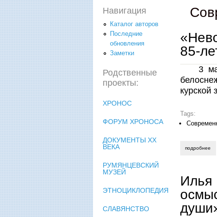
Сов
Навигация
Каталог авторов
«Нево
Последние
обновления
85-ле
Заметки
3 м
Родственные
белоснеж
проекты:
курской 
ХРОНОС
Tags:
ФОРУМ ХРОНОСА
Современ
ДОКУМЕНТЫ XX
ВЕКА
подробнее
о 
РУМЯНЦЕВСКИЙ
МУЗЕЙ
Илья 
ЭТНОЦИКЛОПЕДИЯ
осмыс
души
СЛАВЯНСТВО