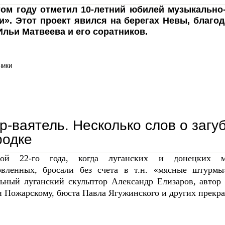
том году отметил 10-летний юбилей музыкально
и». Этот проект явился на берегах Невы, благод
Ильи Матвеева и его соратников.
ники
илья матвеев: «любовь к родине, вера, духовная осмысленность – главные составляющие 
р-ваятель. Несколько слов о загу
родке
ной 22-го года, когда луганских и донецких мо
овленных, бросали без счета в т.н. «мясные штурмы
льный луганский скульптор Александр Елизаров, автор
 Пожарскому, бюста Павла Ягужинского и других прекра