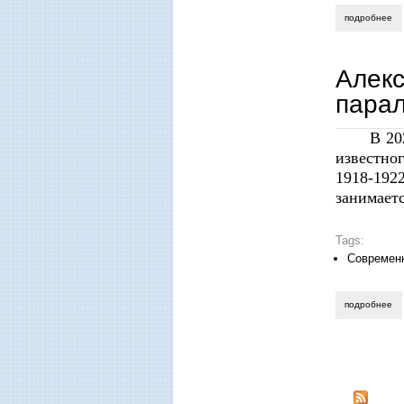
подробнее
о 
Алекс
парал
В 20
известно
1918-192
занимает
Tags:
Современ
подробнее
о 
Стран