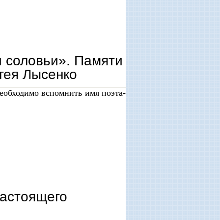
и соловьи». Памяти
гея Лысенко
необходимо вспомнить имя поэта-
а сергея лысенко
настоящего