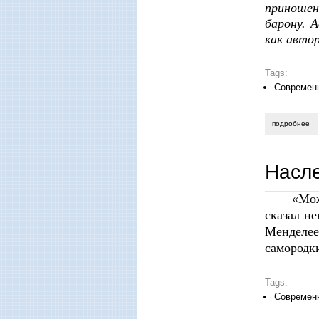
приношен
барону. 
как автор
Tags:
Современ
подробнее
о 
Насле
«Мож
сказал н
Менделе
самородк
Tags:
Современ