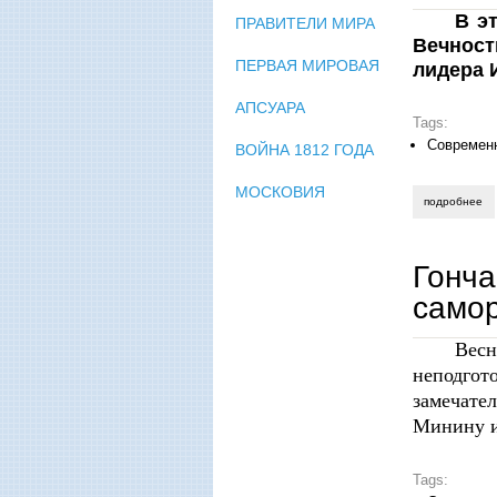
В э
ПРАВИТЕЛИ МИРА
Вечност
ПЕРВАЯ МИРОВАЯ
лидера 
АПСУАРА
Tags:
Современ
ВОЙНА 1812 ГОДА
МОСКОВИЯ
подробнее
о 
Гонча
само
Вес
неподгот
замечате
Минину и
Tags: