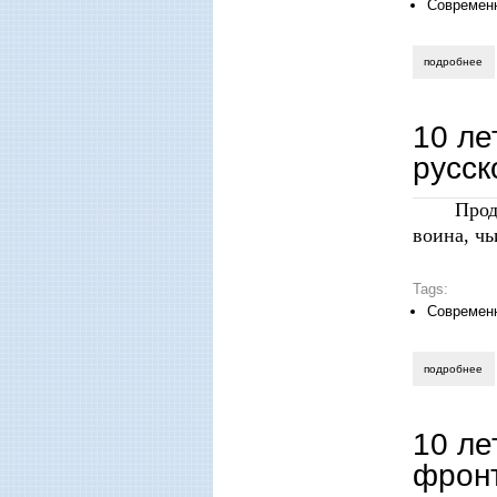
Современ
подробнее
о 
10 ле
русск
Прод
воина, ч
Tags:
Современ
подробнее
о 
10 ле
фронт