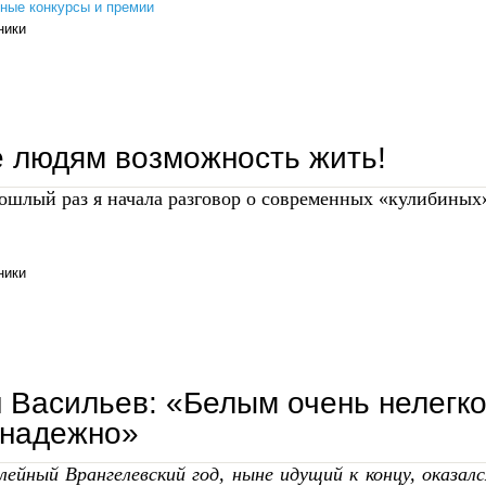
ные конкурсы и премии
ники
моряк. художник. педагог. к награждению георгия андронова врангелевской премией-2024
 людям возможность жить!
ошлый раз я начала разговор о современных «кулибиных
ники
дайте людям возможность жить!
 Васильев: «Белым очень нелегко
знадежно»
ейный Врангелевский год, ныне идущий к концу, оказал