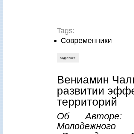
Tags:
Современники
подробнее
о в.п. мелихов: «политическую и обще
Вениамин Чалк
развитии эфф
территорий
Об Авторе: 
Молодежного 