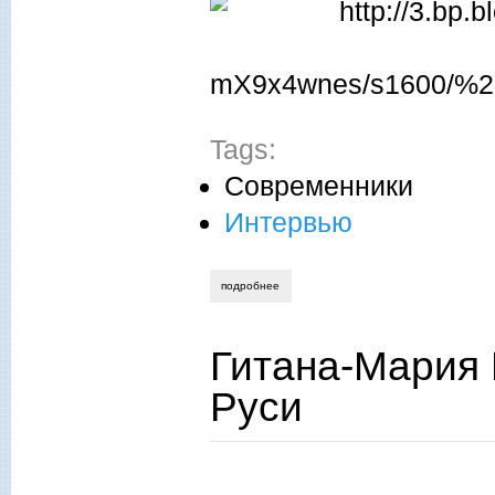
Tags:
Современники
Интервью
подробнее
о л.к. фионова: «конец света – наша 
Гитана-Мария 
Руси