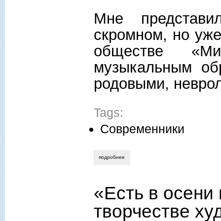
Мне представи
скромном, но уж
обществе «Ми
музыкальным об
родовыми, невро
Tags:
Современники
подробнее
о гитана-мария баталова. дядя слава в
«Есть в осени
творчестве ху