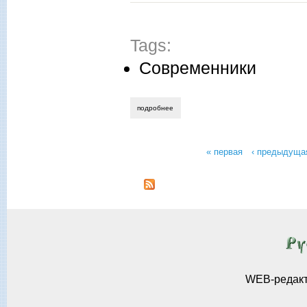
Tags:
Современники
подробнее
о «следует допустить в эфир духовных
« первая
‹ предыдуща
Страницы
WEB-редак