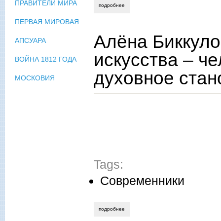
ПРАВИТЕЛИ МИРА
подробнее
о александр калинин. вольные люди
ПЕРВАЯ МИРОВАЯ
Алёна Биккуло
АПСУАРА
искусства – че
ВОЙНА 1812 ГОДА
духовное стан
МОСКОВИЯ
Tags:
Современники
подробнее
о алёна биккулова: «истинная ценность