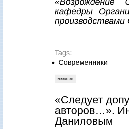
«Возрождение С
кафедры Органи
производствами 
Tags:
Современники
подробнее
о вениамин чалкин. роль молодежи в 
«Следует допу
авторов…». И
Даниловым