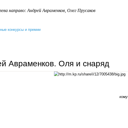
ева направо: Андрей Авраменков, Олег Прусаков
ные конкурсы и премии
итоги хххii международного литературного конкурса им. андрея платонова «умное сердце»
й Авраменков. Оля и снаряд
кому