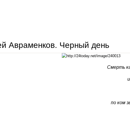
андрей авраменков. оля и снаряд
й Авраменков. Черный день
Смерть ка
и
по ком з