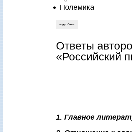
Полемика
подробнее
о мария маненкова. грязные танцы, или
Ответы авторо
«Российский пи
1. Главное литерат