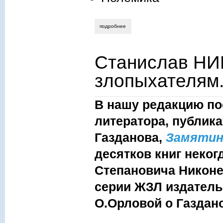
подробнее
о руслан баженов. рецензия на сериал
Станислав НИ
злопыхателям
В нашу редакцию по
литератора, публик
Газданова,
Замятин
десятков книг неко
Степановича Никоне
серии ЖЗЛ издатель
О.Орловой о Газдан