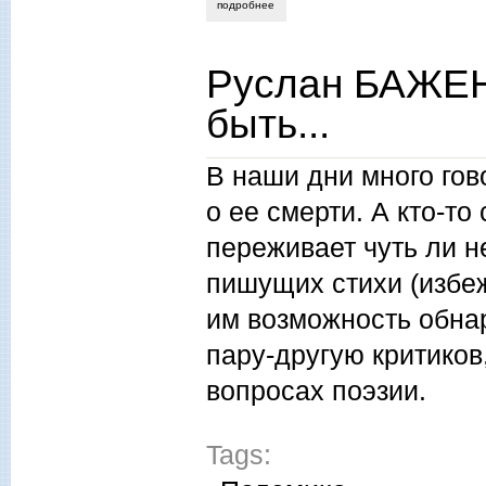
подробнее
о анатолий белозёрцев. «а надо бы плю
Руслан БАЖЕН
быть...
В наши дни много гов
о ее смерти. А кто-то
переживает чуть ли н
пишущих стихи (избеж
им возможность обна
пару-другую критиков
вопросах поэзии.
Tags: