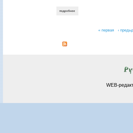
подробнее
о вадим дементьев. здравствуйте, ольг
« первая
‹ преды
Страницы
WEB-редак