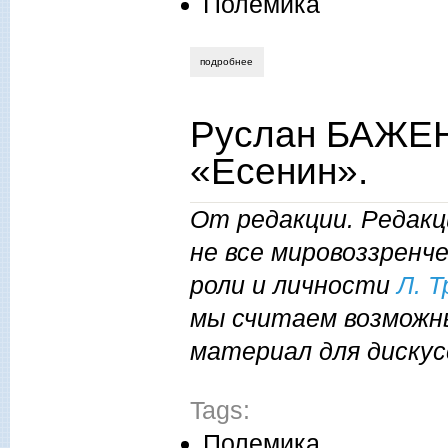
Полемика
подробнее
о руслан баженов. поэтом можешь ты не
Руслан БАЖЕН
«Есенин».
От редакции. Редак
не все мировоззренч
роли и личности
Л. Т
мы считаем возможн
материал для дискус
Tags:
Полемика