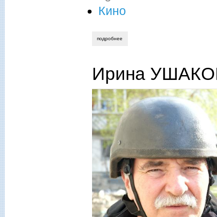
Кино
подробнее
о станислав минаков. донбасские жити
Ирина УШАКОВ