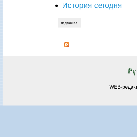
История сегодня
подробнее
о валерий тимощенко. цхинвал. голоса
WEB-редак