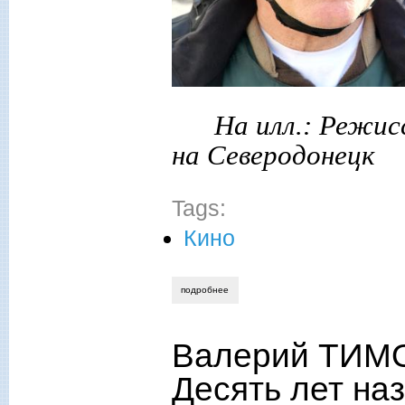
На илл.: Режис
на Северодонецк
Tags:
Кино
подробнее
о ирина ушакова. война. штрихи к порт
Валерий ТИМО
Десять лет на