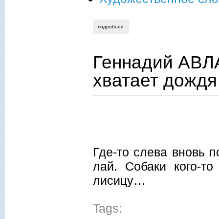
подробнее
о геннадий авласенко. ему легко говори
Геннадий АВЛА
хватает дождя
Где-то слева вновь 
лай. Собаки кого-то
лисицу…
Tags: