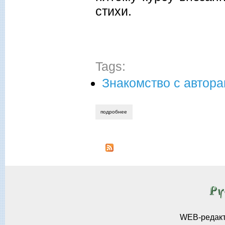
стихи.
Tags:
Знакомство с автор
подробнее
о геннадий авласенко. знакомство с ав
WEB-редак