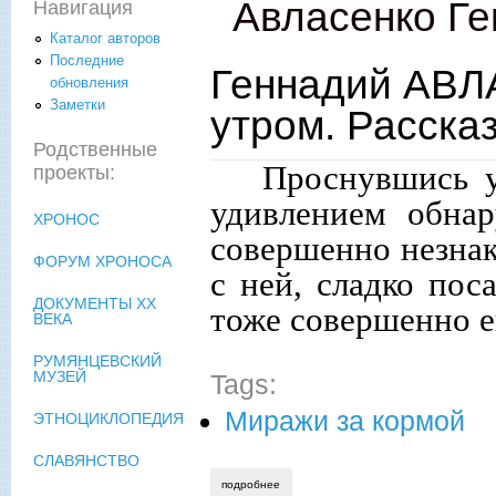
Авласенко Г
Навигация
Каталог авторов
Последние
Геннадий АВЛ
обновления
Заметки
утром. Расска
Родственные
Проснувшись у
проекты:
удивлением обнар
ХРОНОС
совершенно незнак
ФОРУМ ХРОНОСА
с ней, сладко пос
ДОКУМЕНТЫ XX
тоже совершенно е
ВЕКА
РУМЯНЦЕВСКИЙ
МУЗЕЙ
Tags:
Миражи за кормой
ЭТНОЦИКЛОПЕДИЯ
СЛАВЯНСТВО
подробнее
о геннадий авласенко. проснувшись утр