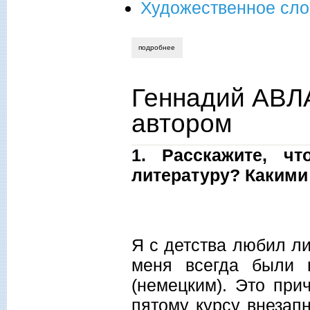
Художественное сло
подробнее
о геннадий авласенко. день, когда не 
Геннадий АВЛ
автором
1. Расскажите, ч
литературу? Каким
Я с детства любил ли
меня всегда были 
(немецким). Это при
пятому курсу внезап