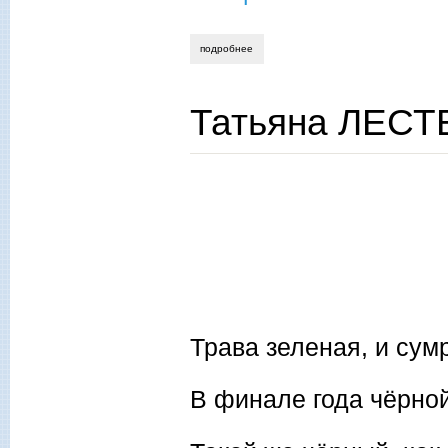
подробнее
о татьяна лестева. «под вой пурги»
Татьяна ЛЕСТ
Трава зеленая, и су
В финале года чёрно