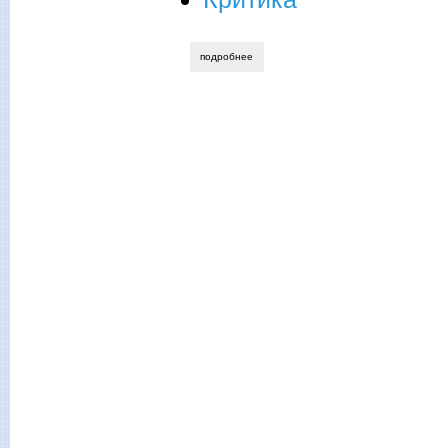
подробнее
о татьяна лестева. «игра» с классикой