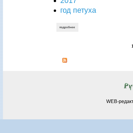
2017
год петуха
подробнее
о татьяна лестева. новогоднее 2017
Страницы
WEB-редак