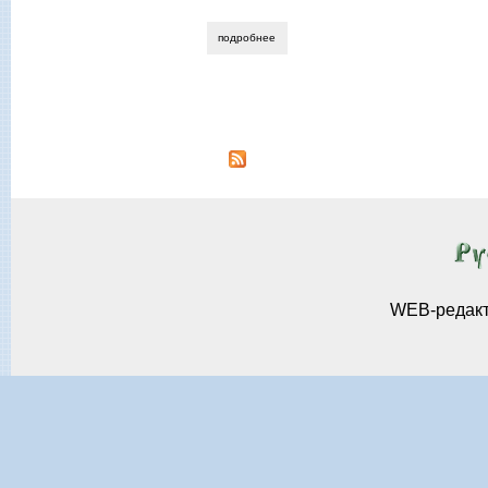
подробнее
о инга клотц. «заболоченный» зурабов 
Страницы
WEB-редак