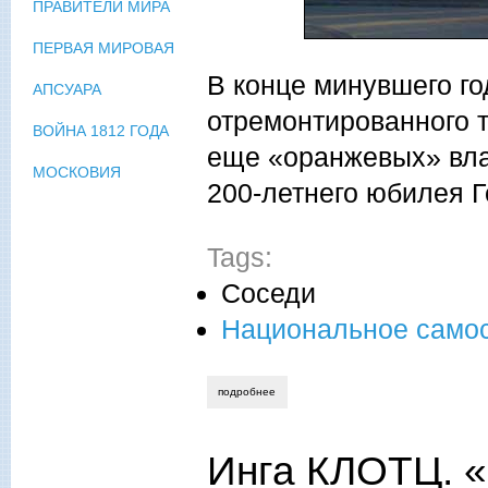
ПРАВИТЕЛИ МИРА
ПЕРВАЯ МИРОВАЯ
В конце минувшего го
АПСУАРА
отремонтированного т
ВОЙНА 1812 ГОДА
еще «оранжевых» вла
МОСКОВИЯ
200-летнего юбилея Г
Tags:
Соседи
Национальное само
подробнее
о ксения рябинова. утомленные театро
Инга КЛОТЦ. 