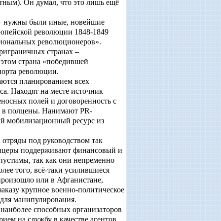
ным). Он думал, что это лишь ещё
 – нужны были иные, новейшие
ропейской революции 1848-1849
сиональных революционеров».
приграничных странах –
 этом страна «победившей
порта революции.
аются планированием всех
а. Находят на месте источник
еносных полей и договоренность с
ти в полцены. Нанимают
PR
-
й мобилизационный ресурс из
 отряды под руководством так
фицеры поддерживают финансовый и
устимы, так как они непременно
олее того, всё-таки усилившиеся
произошло или в Афганистане,
заказу крупное военно-политическое
 для манипулирования.
 наиболее способных организаторов
ием на службу в качестве агентов.