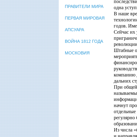
последстви
ПРАВИТЕЛИ МИРА
одна уступ
В наше вр
ПЕРВАЯ МИРОВАЯ
технологии
годов. Им
АПСУАРА
Сейчас их 
пригранич
ВОЙНА 1812 ГОДА
революции»
Штабные о
МОСКОВИЯ
мероприяти
финансиров
руководств
компанию 
дальних ст
При общей 
называемы
информаци
начнут про
отдельные 
регулярно
образовани
Из числа 
и направля