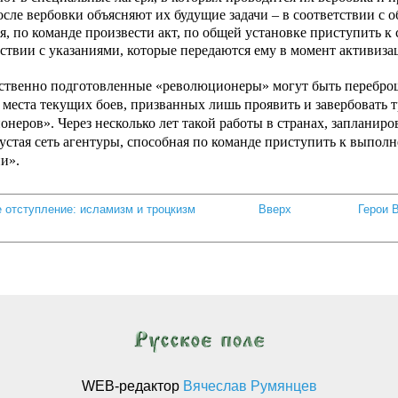
сле вербовки объясняют их будущие задачи – в соответствии с об
, по команде произвести акт, по общей установке приступить к 
тствии с указаниями, которые передаются ему в момент активиза
ественно подготовленные «революционеры» могут быть переброш
 места текущих боев, призванных лишь проявить и завербовать т
неров». Через несколько лет такой работы в странах, запланир
густая сеть агентуры, способная по команде приступить к выпол
и».
е отступление: исламизм и троцкизм
Вверх
Герои 
WEB-редактор
Вячеслав Румянцев