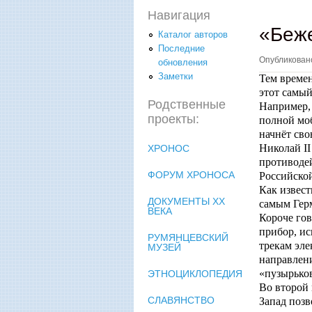
Навигация
«Беж
Каталог авторов
Последние
Опубликова
обновления
Заметки
Тем времен
этот самы
Родственные
Например,
проекты:
полной моб
начнёт сво
Николай
II
ХРОНОС
противоде
ФОРУМ ХРОНОСА
Российской
Как извест
ДОКУМЕНТЫ XX
самым Гер
ВЕКА
Короче гов
прибор, и
РУМЯНЦЕВСКИЙ
трекам эле
МУЗЕЙ
направлени
«пузырьков
ЭТНОЦИКЛОПЕДИЯ
Во второй 
СЛАВЯНСТВО
Запад позв