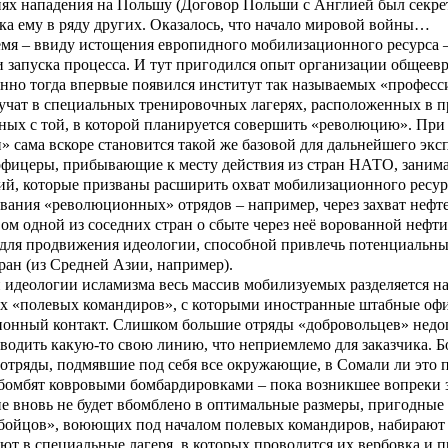
ях нападения на Польшу (Договор Польши с Англией был секрет
ка ему в ряду других. Оказалось, что начало мировой войны…
емя – ввиду истощения европидного мобилизационного ресурса
 запуска процесса. И тут пригодился опыт организации общеев
енно тогда впервые появился институт так называемых «профес
учат в специальных тренировочных лагерях, расположенных в 
ных с той, в которой планируется совершить «революцию». При
 сама вскоре становится такой же базовой для дальнейшего экс
фицеры, прибывающие к месту действия из стран НАТО, заним
й, которые призваны расширить охват мобилизационного ресурс
ания «революционных» отрядов – например, через захват нефт
ом одной из соседних стран о сбыте через неё ворованной неф
для продвижения идеологии, способной привлечь потенциальны
ран (из Средней Азии, например).
идеологии исламизма весь массив мобилизуемых разделяется на
х «полевых командиров», с которыми иностранные штабные о
онный контакт. Слишком большие отряды «добровольцев» недоп
водить какую-то свою линию, что неприемлемо для заказчика. Б
отряды, подмявшие под себя все окружающие, в Сомали ли это 
 бомбят ковровыми бомбардировками – пока возникшее вопреки 
е вновь не будет вбомблено в оптимальные размеры, пригодные
«бойцов», воюющих под началом полевых командиров, набирают
ют в специальные лагеря, в которых проводится их вербовка и пр