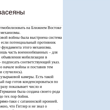
засеяны
 отмобилизовать на Ближнем Востоке
 механизмы.
овой войны была выстроена система
 – если потенциальный противник
е фундамента этого механизма.
 лишь часть военнообязанных – для
л объявления мобилизации в
– подписать соответствующий указ.
 о начале войны и поставив тем
 случилось).
пузырьковой камеры. Есть такой
й пар готов конденсироваться по
сразу показывает число и
Германии была создана своего рода
о тех пор бойня.
рямо-таки с сатанинской иронией.
но, что Гитлер и не знал о