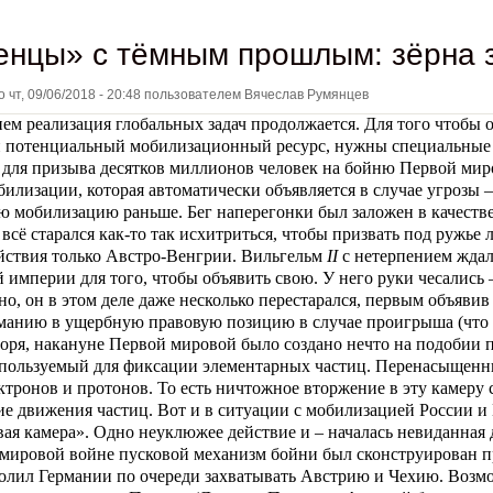
енцы» с тёмным прошлым: зёрна 
но
чт, 09/06/2018 - 20:48
пользователем
Вячеслав Румянцев
ем реализация глобальных задач продолжается. Для того чтобы
й потенциальный мобилизационный ресурс, нужны специальные
 для призыва десятков миллионов человек на бойню Первой мир
илизации, которая автоматически объявляется в случае угрозы
ю мобилизацию раньше. Бег наперегонки был заложен в качеств
всё старался как-то так исхитриться, чтобы призвать под ружье
йствия только Австро-Венгрии. Вильгельм
II
с нетерпением жда
 империи для того, чтобы объявить свою. У него руки чесались 
но, он в этом деле даже несколько перестарался, первым объявив
манию в ущербную правовую позицию в случае проигрыша (что и
оря, накануне Первой мировой было создано нечто на подобии 
спользуемый для фиксации элементарных частиц. Перенасыщенны
ктронов и протонов. То есть ничтожное вторжение в эту камеру 
е движения частиц. Вот и в ситуации с мобилизацией России и 
ая камера». Одно неуклюжее действие и – началась невиданная д
мировой войне пусковой механизм бойни был сконструирован п
олил Германии по очереди захватывать Австрию и Чехию. Возмож