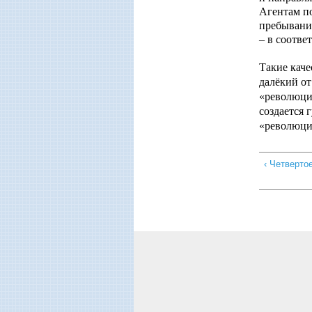
Агентам по
пребывания
– в соотве
Такие кач
далёкий от
«революцио
создается 
«революци
‹ Четверто