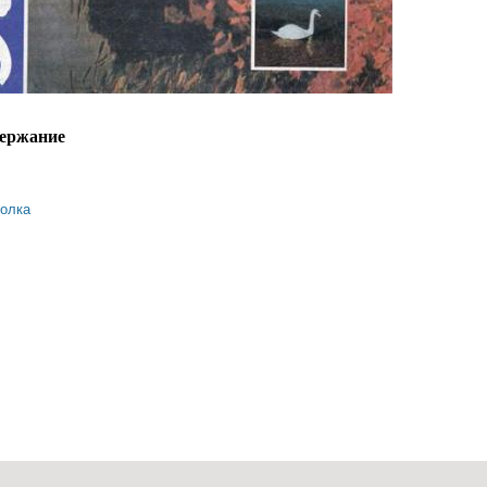
ержание
олка
содержание альманаха «полдень» № 3 (2005)