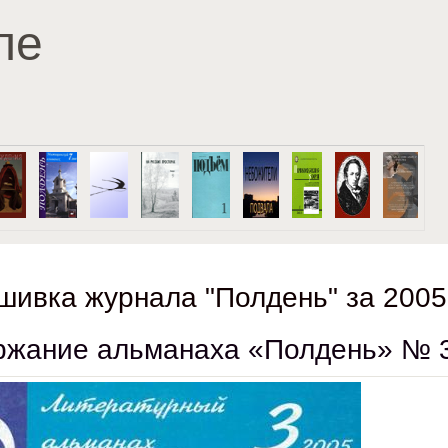
Перейти к основному
ле
содержанию
шивка журнала "Полдень" за 2005
жание альманаха «Полдень» № 3