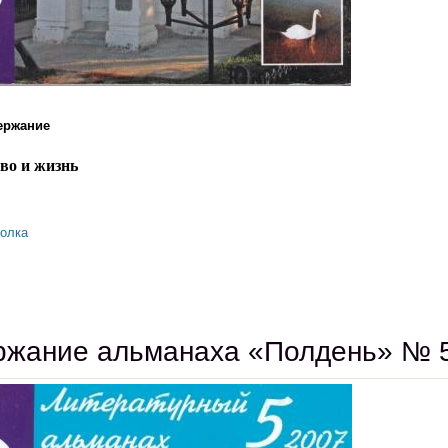
ержание
во и жизнь
олка
содержание альманаха «полдень» № 6 (2007)
жание альманаха «Полдень» № 5