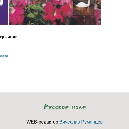
ержание
олка
содержание альманаха «полдень» № 5 (2007)
WEB-редактор
Вячеслав Румянцев