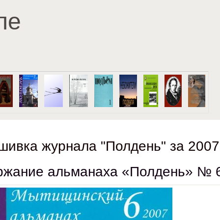
Перейти к основному
ле
содержанию
шивка журнала "Полдень" за 2007
жание альманаха «Полдень» № 6