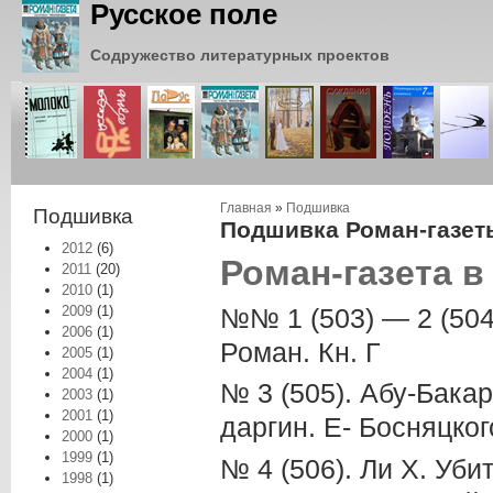
Русское поле
Содружество литературных проектов
Вы здесь
Главная
»
Подшивка
Подшивка
Подшивка Роман-газеты
2012
(6)
Роман-газета в
2011
(20)
2010
(1)
№№ 1 (503) — 2 (504
2009
(1)
2006
(1)
Роман. Кн. Г
2005
(1)
2004
(1)
№ 3 (505). Абу-Бакар
2003
(1)
2001
(1)
даргин. Е- Босняцког
2000
(1)
1999
(1)
№ 4 (506). Ли X. Уби
1998
(1)