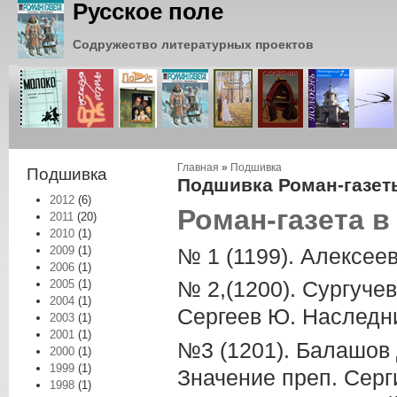
Русское поле
Содружество литературных проектов
Вы здесь
Главная
»
Подшивка
Подшивка
Подшивка Роман-газеты
2012
(6)
Роман-газета в
2011
(20)
2010
(1)
№ 1 (1199). Алексеев
2009
(1)
2006
(1)
№ 2,(1200). Сургуче
2005
(1)
2004
(1)
Сергеев Ю. Наследн
2003
(1)
2001
(1)
№3 (1201). Балашов 
2000
(1)
1999
(1)
Значение преп. Серг
1998
(1)