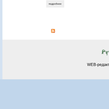
подробнее
о алексей яшин. постлитературный пер
Страницы
WEB-редак