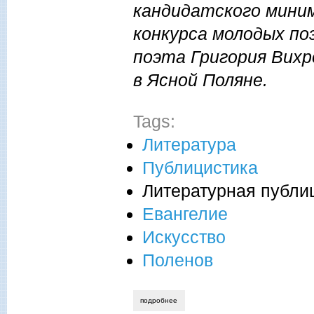
кандидатского миним
конкурса молодых п
поэта Григория Вихр
в Ясной Поляне.
Tags:
Литература
Публицистика
Литературная публи
Евангелие
Искусство
Поленов
подробнее
о елена соколова. о евангельских карт