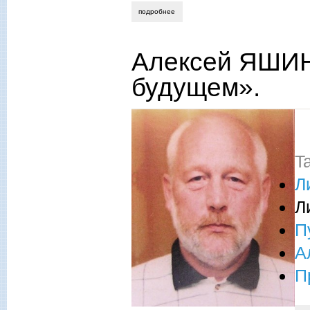
подробнее
о хроника литературной жизни журнала
Алексей ЯШИН
будущем».
К
T
Л
Л
П
А
П