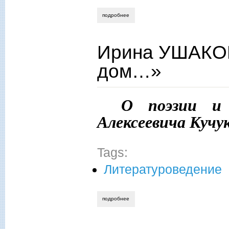
подробнее
о ирина ушакова. нам завещаны чисты
Ирина УШАКОВ
дом…»
О поэзии и 
Алексеевича Кучу
Tags:
Литературоведение
подробнее
о ирина ушакова. «береги, любимая, 