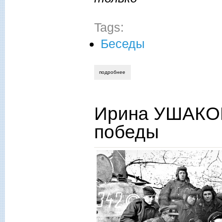
Tags:
Беседы
подробнее
о виктор боченков: «назначение литер
Ирина УШАКОВ
победы