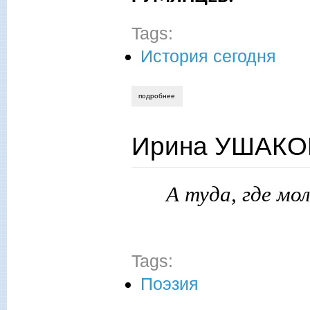
Tags:
История сегодня
подробнее
о вячеслав румянцев. к сво историки бу
Ирина УШАКОВ
А туда, где мо
Tags:
Поэзия