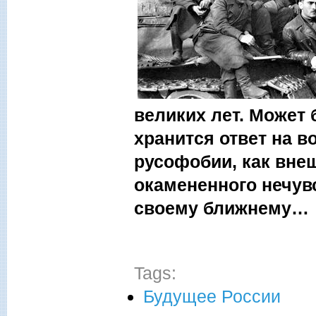
великих лет. Может б
хранится ответ на в
русофобии, как внеш
окамененного нечув
своему ближнему…
Tags:
Будущее России