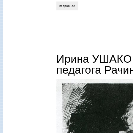
подробнее
о ирина ушакова. моление о матери
Ирина УШАКОВ
педагога Рачи