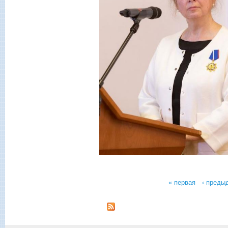
« первая
‹ преды
Страницы