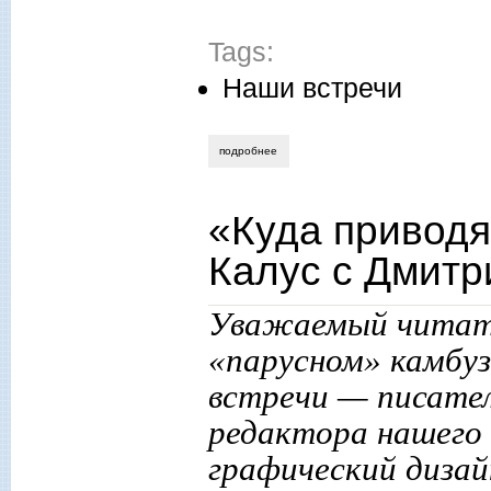
Tags:
Наши встречи
подробнее
о «…томиком стихов “лежать под подуш
«Куда приводя
Калус с Дмит
Уважаемый читате
«парусном» камбуз
встречи — писател
редактора нашего 
графический диза