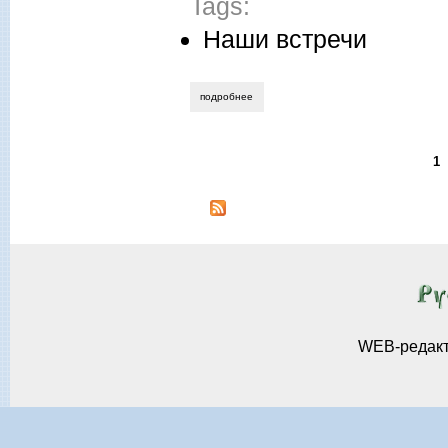
Tags:
Наши встречи
подробнее
о михаил назаров. «вы ещё разберитес
1
Страницы
WEB-редак