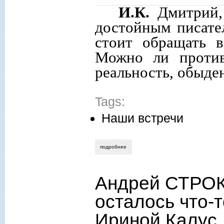
И.К.
Дмитрий, 
достойным писател
стоит обращать 
Можно ли против
реальность, обыде
Tags:
Наши встречи
подробнее
о дмитрий игнатов: «даже самая «твёр
Андрей СТРОКО
осталось что-
Ириной Калус