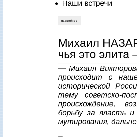
Наши встречи
подробнее
о алексей котов. почему я не люблю ни
Михаил НАЗАР
чья это элита
— Михаил Викторови
происходит с наш
исторической Росс
тему советско-по
происхождение, во
борьбу за власть 
мутирования, дальне