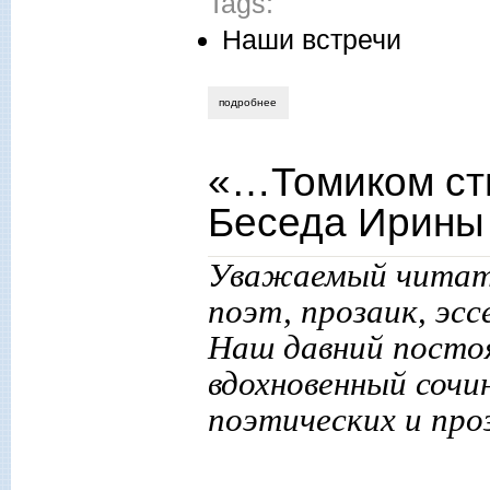
Tags:
Наши встречи
подробнее
о михаил назаров. фантастика как зерк
«…Томиком сти
Беседа Ирины
Уважаемый читател
поэт, прозаик, эс
Наш давний постоя
вдохновенный сочи
поэтических и про