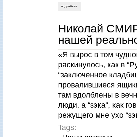
подробнее
о татьяна ливанова. филология — не п
Николай СМИР
нашей реально
«Я вырос в том чудно
раскинулось, как в “
“заключенное кладбищ
провалившиеся ящики 
там вдолблены в вечн
люди, а “зэка”, как го
режущего мне ухо “з
Tags: