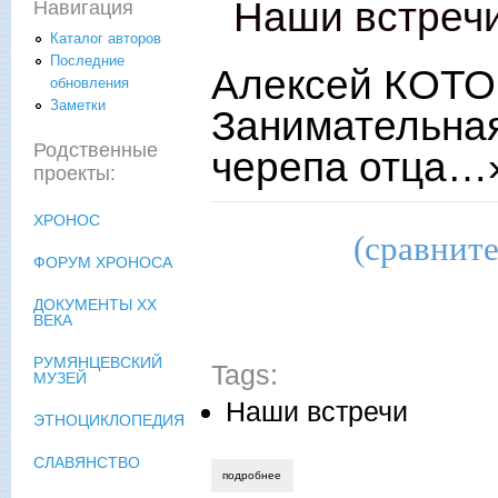
Наши встреч
Навигация
Каталог авторов
Последние
Алексей КОТО
обновления
Заметки
Занимательная
Родственные
черепа отца…
проекты:
ХРОНОС
(сравнит
ФОРУМ ХРОНОСА
ДОКУМЕНТЫ XX
ВЕКА
РУМЯНЦЕВСКИЙ
Tags:
МУЗЕЙ
Наши встречи
ЭТНОЦИКЛОПЕДИЯ
СЛАВЯНСТВО
подробнее
о алексей котов, ирина калус. беседа.