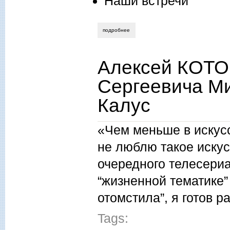
Наши встречи
подробнее
о николай смирнов. много сказочного в
Алексей КОТОВ
Сергеевича Ми
Калус
«Чем меньше в искусс
не люблю такое искус
очередного телесериа
“жизненной тематике” 
отомстила”, я готов 
Tags: