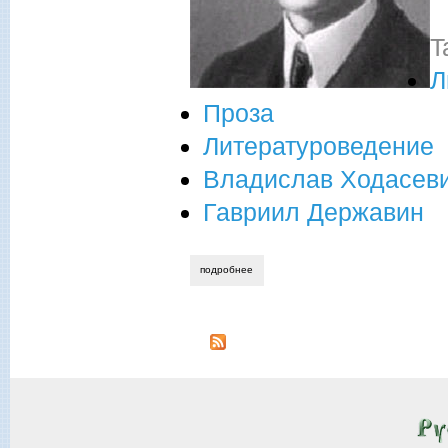
T
Л
Проза
Литературоведение
Владислав Ходасев
Гавриил Державин
подробнее
о владислав ходасевич. державин.