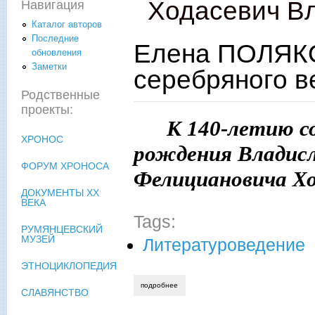
Ходасевич В
Навигация
Каталог авторов
Последние
Елена ПОЛЯКО
обновления
Заметки
серебряного в
Родственные
проекты:
К 140-летию с
ХРОНОС
рождения Владис
ФОРУМ ХРОНОСА
Фелициановича Хо
ДОКУМЕНТЫ XX
ВЕКА
Tags:
РУМЯНЦЕВСКИЙ
МУЗЕЙ
Литературоведение
ЭТНОЦИКЛОПЕДИЯ
подробнее
о елена полякова. золотая нить в шить
СЛАВЯНСТВО